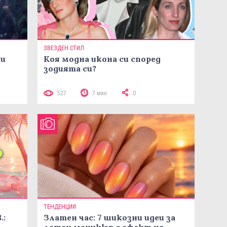
ЗВЕЗДЕН СТИЛ
ни
Коя модна икона си според
зодията си?
527
7 мин
0
ТЕНДЕНЦИИ
.:
Златен час: 7 шикозни идеи за
летен маникюр с ефект на