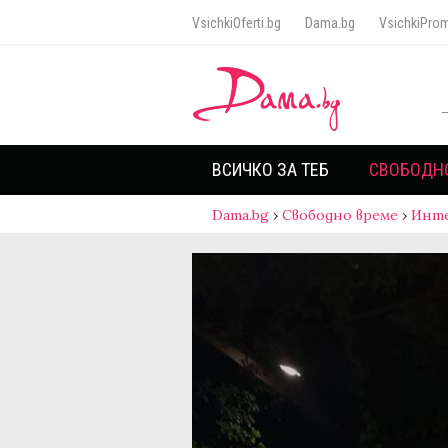
VsichkiOferti.bg
Dama.bg
VsichkiProm
ВСИЧКО ЗА ТЕБ
СВОБОДН
Dama.bg
›
Свободно време
›
Инт