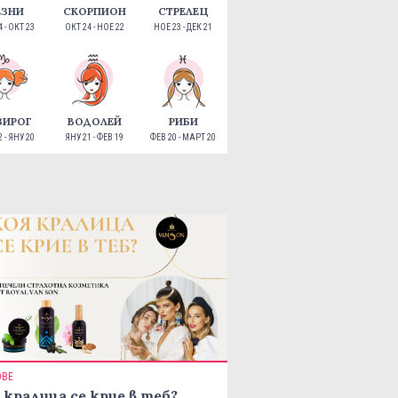
ЕЗНИ
СКОРПИОН
СТРЕЛЕЦ
 - ОКТ 23
ОКТ 24 - НОЕ 22
НОЕ 23 - ДЕК 21
ЗИРОГ
ВОДОЛЕЙ
РИБИ
 - ЯНУ 20
ЯНУ 21 - ФЕВ 19
ФЕВ 20 - МАРТ 20
ОВЕ
 кралица се крие в теб?