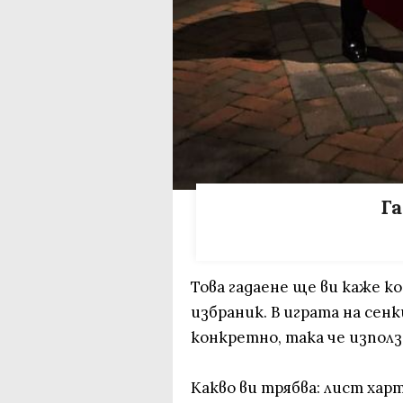
Га
Това гадаене ще ви каже к
избраник. В играта на се
конкретно, така че изпол
Какво ви трябва: лист хар