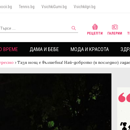
ocii.bg
Tennis.bg
VsichkiGumi.bg
VsichkiIgri.bg
РЕЦЕПТИ
ГАЛЕРИИ
Т
О ВРЕМЕ
ДАМА И БЕБЕ
МОДА И КРАСОТА
ЗДР
ересно
›
Тази нощ е вълшебна! Най-доброто (и последно) гада