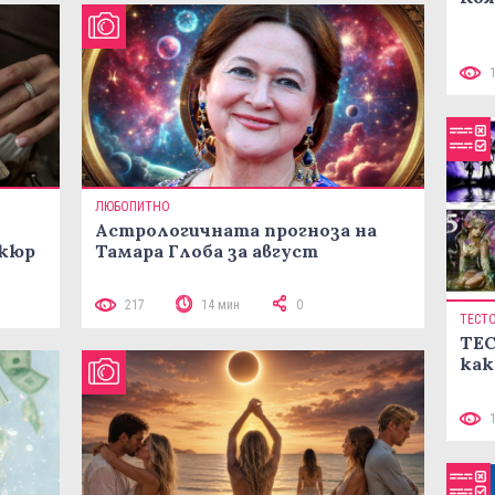
ЛЮБОПИТНО
Астрологичната прогноза на
икюр
Тамара Глоба за август
217
14 мин
0
ТЕСТ
ТЕС
как