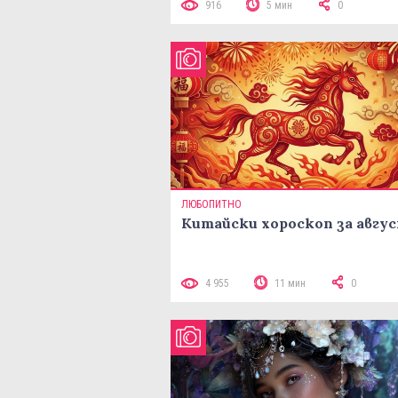
916
5 мин
0
ЛЮБОПИТНО
Китайски хороскоп за авгу
4 955
11 мин
0