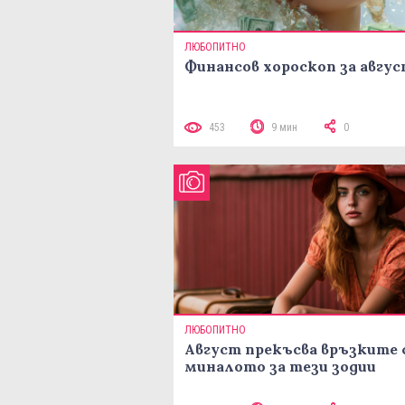
ЛЮБОПИТНО
Финансов хороскоп за авгу
453
9 мин
0
ЛЮБОПИТНО
Август прекъсва връзките 
миналото за тези зодии