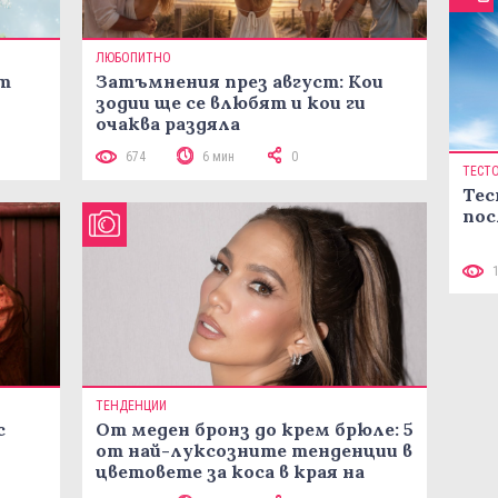
ЛЮБОПИТНО
ст
Затъмнения през август: Кои
зодии ще се влюбят и кои ги
очаква раздяла
674
6 мин
0
ТЕСТ
Тес
пос
ТЕНДЕНЦИИ
с
От меден бронз до крем брюле: 5
от най-луксозните тенденции в
цветовете за коса в края на
лятото