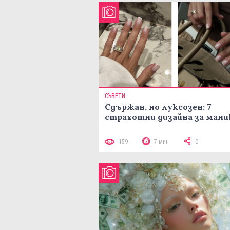
СЪВЕТИ
Сдържан, но луксозен: 7
страхотни дизайна за ман
159
7 мин
0