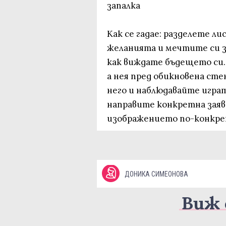
запалка
Как се гадае: разделете л
желанията и мечтите си за
как виждате бъдещето си.
а нея пред обикновена сте
него и наблюдавайте игра
направите конкретна заявк
изображението по-конкре
ДОНИКА СИМЕОНОВА
Виж 