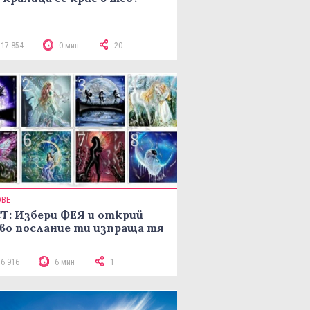
117 854
0 мин
20
ОВЕ
Т: Избери ФЕЯ и открий
во послание ти изпраща тя
16 916
6 мин
1