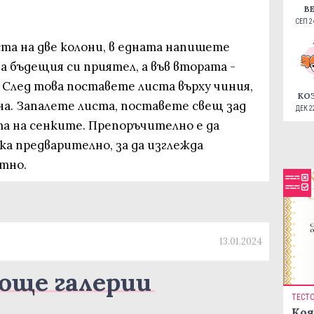
В
СЕП 24
иста на две колони, в едната напишете
 бъдещия си приятел, а във втората -
 След това поставете листа върху чиния,
КО
на. Запалете листа, поставете свещ зад
ДЕК 22
та на сенките. Препоръчително е да
а предварително, за да изглежда
тно.
13.01.2024
още галерии
ТЕСТ
Коя