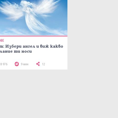
ОВЕ
т: Избери ангел и виж какво
лание ти носи
18 976
9 мин
12