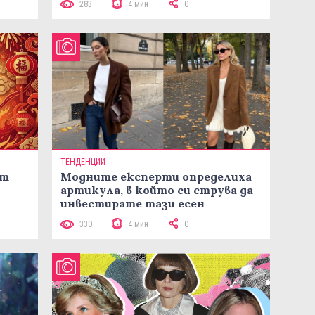
283
4 мин
0
ТЕНДЕНЦИИ
ст
Модните експерти определиха
артикула, в който си струва да
инвестирате тази есен
330
4 мин
0