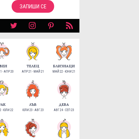
ЗАПИШИ СЕ
ВЕН
ТЕЛЕЦ
БЛИЗНАЦИ
1 - АПР 20
АПР 21 - МАЙ 21
МАЙ 22 - ЮНИ 21
РАК
ЛЪВ
ДЕВА
 - ЮЛИ 22
ЮЛИ 23 - АВГ 23
АВГ 24 - СЕП 23