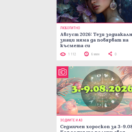
ЛЮБОПИТНО
Август 2026: Тези зодиакал
знаци няма да повярват на
късмета си
1 112
6 мин
0
ЗОДИИТЕ И АЗ
Седмичен хороскоп за 3-9.08
Коя зодия ще получи своя