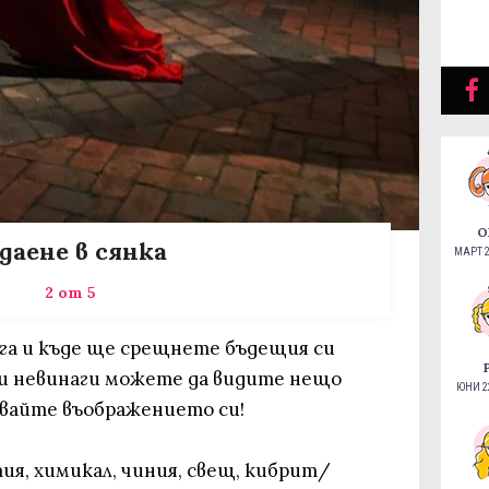
О
даене в сянка
МАРТ 2
2 от 5
ога и къде ще срещнете бъдещия си
нки невинаги можете да видите нещо
ЮНИ 22
звайте въображението си!
тия, химикал, чиния, свещ, кибрит/