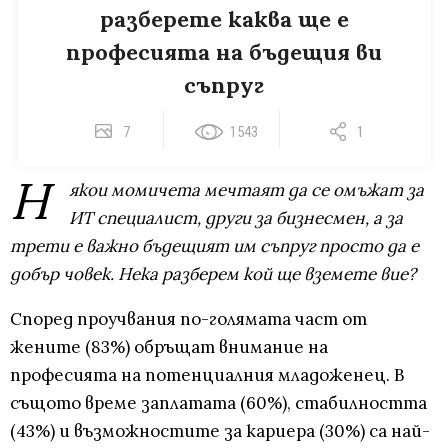
разберете каквa ще е
професията на бъдещия ви
съпруг
7
1543
1
Н
якои момичета мечтаят да се омъжат за
ИТ специалист, други за бизнесмен, а за
трети е важно бъдещият им съпруг просто да е
добър човек. Нека разберем кой ще вземете вие?
Според проучвания по-голямата част от
жените (83%) обръщат внимание на
професията на потенциалния младоженец. В
същото време заплатата (60%), стабилността
(43%) и възможностите за кариера (30%) са най-