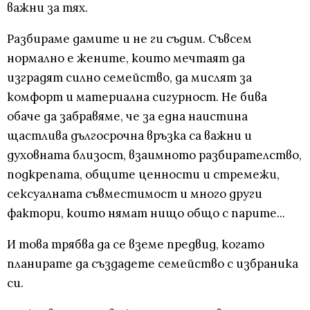
важни за тях.
Разбираме дамите и не ги съдим. Съвсем
нормално е жените, които мечтаят да
изградят силно семейство, да мислят за
комфорт и материална сигурност. Не бива
обаче да забравяме, че за една наистина
щастлива дългосрочна връзка са важни и
духовната близост, взаимното разбирателство,
подкрепата, общите ценности и стремежи,
сексуалната съвместимост и много други
фактори, които нямат нищо общо с парите...
И това трябва да се вземе предвид, когато
планирате да създадете семейство с избраника
си.