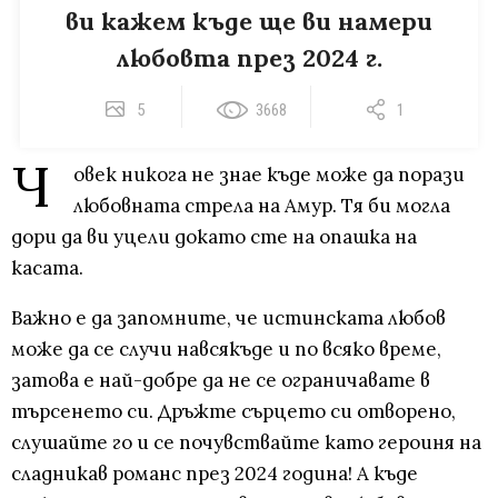
ви кажем къде ще ви намери
любовта през 2024 г.
5
3668
1
Ч
овек никога не знае къде може да порази
любовната стрела на Амур. Тя би могла
дори да ви уцели докато сте на опашка на
касата.
Важно е да запомните, че истинската любов
може да се случи навсякъде и по всяко време,
затова е най-добре да не се ограничавате в
търсенето си. Дръжте сърцето си отворено,
слушайте го и се почувствайте като героиня на
сладникав романс през 2024 година! А къде