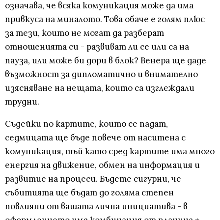
означава, че всяка комуникация може да има
привкуса на миналото. Това обаче е голям плюс
за тези, които не могат да разберат
отношенията си - развиват ли се или са на
пауза, или може би дори в блок? Венера ще даде
възможност за дипломатично и внимателно
изясняване на нещата, които са изглеждали
трудни.
Съдейки по картите, които се падат,
седмицата ще бъде повече от наситена с
комуникация, тъй като сред картите има много
енергия на движение, обмен на информация и
развитие на процеси. Бъдете сигурни, че
събитията ще бъдат до голяма степен
повлияни от вашата лична инициатива - в