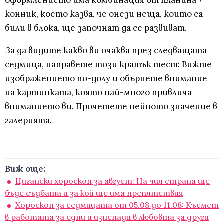
оформлението има комбинация от планина +
конник, което казва, че онези неща, които са
били в блока, ще започнат да се развиват.
За да видите какво ви очаква през следващата
седмица, направете този кратък тест: Вижте
изображението по-долу и обърнете внимание
на картинката, която най-много привлича
вниманието ви. Прочетете нейното значение в
галерията.
Виж още:
Цигански хороскоп за август: На чия страна ще
бъде съдбата и за кой ще има препятствия
Хороскоп за седмицата от 05.08 до 11.08: Късмет
в работата за едни и изненади в любовта за други