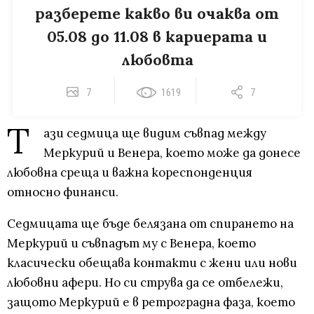
разберете какво ви очаква от
05.08 до 11.08 в кариерата и
любовта
7
1619
7
Т
ази седмица ще видим съвпад между
Меркурий и Венера, което може да донесе
любовна среща и важна кореспонденция
относно финанси.
Седмицата ще бъде белязана от спирането на
Меркурий и съвпадът му с Венера, което
класически обещава контакти с жени или нови
любовни афери. Но си струва да се отбележи,
защото Меркурий е в ретроградна фаза, което