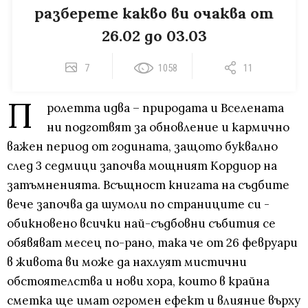
разберете какво ви очаква от
26.02 до 03.03
7
1058
11
П
ролетта идва – природата и Вселената
ни подготвят за обновление и кармично
важен период от годината, защото буквално
след 3 седмици започва мощният Кордиор на
затъмненията. Всъщност книгата на съдбите
вече започва да шумоли по страниците си -
обикновено всички най-съдбовни събития се
обявяват месец по-рано, така че от 26 февруари
в живота ви може да нахлуят мистични
обстоятелства и нови хора, които в крайна
сметка ще имат огромен ефект и влияние върху