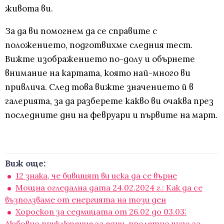
живота ви.
За да ви помогнем да се справите с
положението, подготвихме следния тест.
Вижте изображението по-долу и обърнете
внимание на картата, която най-много ви
привлича. След това вижте значението й в
галерията, за да разберете какво ви очаква през
последните дни на февруари и първите на март.
Виж още:
12 знака, че бившият ви иска да се върне
Мощна огледална дата 24.02.2024 г.: Как да се
възползваме от енергията на този ден
Хороскоп за седмицата от 26.02 до 03.03:
Любовно приключение за едни, пролетно чудо за