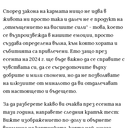
Според закона на кармата нищо не идва в
живота ни просто така и далеч не е продукт на
„отмъщението на висшите сили“ - това, което
се възпроизвежда в нашите емоции, просто
създава определена вълна, към която хората и
събитията са привлечени. Ето защо през
есента на 2024 г. ще бъде важно да се справите с
чувствата си, да се съсредоточите върху
добрите и мили спомени, но да не позволявате
на илюзиите от миналото да ви отдалечават
от настоящето и бъдещето.
За да разберете какво ви очаква през есента на
тази година, направете следния кратък тест:
Вижте изображението по-долу и обърнете