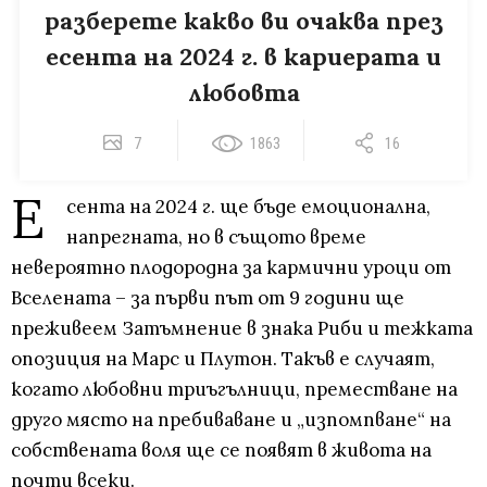
разберете какво ви очаква през
есента на 2024 г. в кариерата и
любовта
7
1863
16
Е
сента на 2024 г. ще бъде емоционална,
напрегната, но в същото време
невероятно плодородна за кармични уроци от
Вселената – за първи път от 9 години ще
преживеем Затъмнение в знака Риби и тежката
опозиция на Марс и Плутон. Такъв е случаят,
когато любовни триъгълници, преместване на
друго място на пребиваване и „изпомпване“ на
собствената воля ще се появят в живота на
почти всеки.