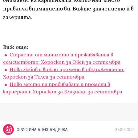
внимание на картинката, която най-много
привлича вниманието ви. Вижте значението й в
галерията.
Виж още:
Страсти от миналото и преживявания в
семейството: Хороскоп за Овен за септември
Нова любов и важни промени в обкръжението:
Хороскоп за Телец за септември
Ново място на пребиваване и промени в
кариерата: Хороскоп за Близнаци за септември
07.09.2024
ХРИСТИНА АЛЕКСАНДРОВА