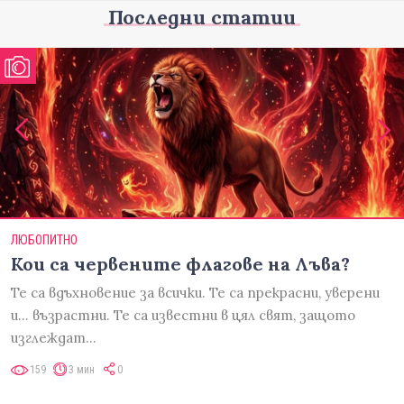
Последни статии
ЛЮБОПИТНО
Кои са червените флагове на Лъва?
Те са вдъхновение за всички. Те са прекрасни, уверени
и... възрастни. Те са известни в цял свят, защото
изглеждат…
159
3 мин
0