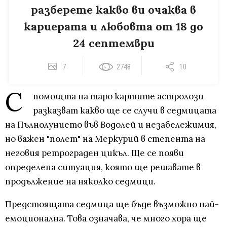
разберете какво ви очаква в
кариерата и любовта от 18 до
24 септември
7
2748
10
С
помощта на таро картите астролози
разказват какво ще се случи в седмицата
на Пълнолунието във Водолей и незабележимия,
но важен "полет" на Меркурий в степента на
неговия ретрограден цикъл. Ще се появи
определена ситуация, която ще решавате в
продължение на няколко седмици.
Предстоящата седмица ще бъде възможно най-
емоционална. Това означава, че много хора ще