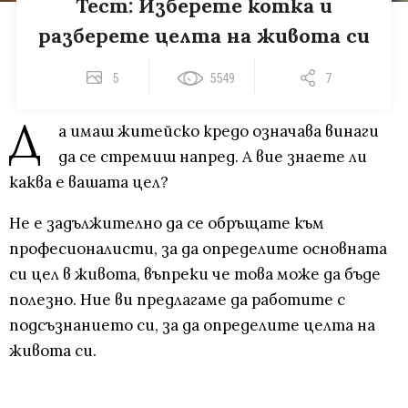
Тест: Изберете котка и
разберете целта на живота си
5
5549
7
Д
а имаш житейско кредо означава винаги
да се стремиш напред. А вие знаете ли
каква е вашата цел?
Не е задължително да се обръщате към
професионалисти, за да определите основната
си цел в живота, въпреки че това може да бъде
полезно. Ние ви предлагаме да работите с
подсъзнанието си, за да определите целта на
живота си.