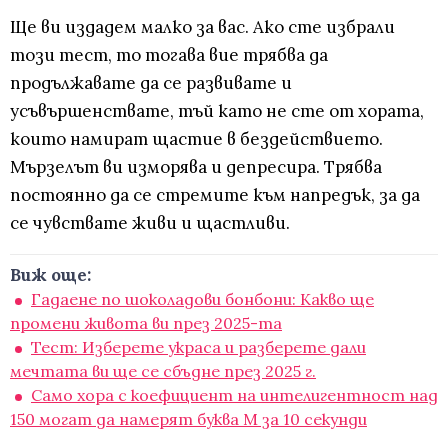
Ще ви издадем малко за вас. Ако сте избрали
този тест, то тогава вие трябва да
продължавате да се развивате и
усъвършенствате, тъй като не сте от хората,
които намират щастие в бездействието.
Мързелът ви изморява и депресира. Трябва
постоянно да се стремите към напредък, за да
се чувствате живи и щастливи.
Виж още:
Гадаене по шоколадови бонбони: Какво ще
промени живота ви през 2025-та
Тест: Изберете украса и разберете дали
мечтата ви ще се сбъдне през 2025 г.
Само хора с коефициент на интелигентност над
150 могат да намерят буква М за 10 секунди