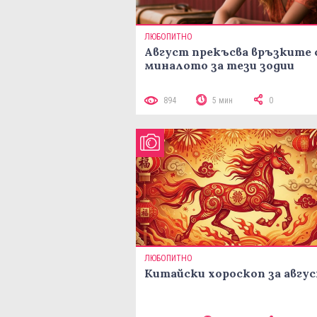
ЛЮБОПИТНО
Август прекъсва връзките 
миналото за тези зодии
894
5 мин
0
ЛЮБОПИТНО
Китайски хороскоп за авгу