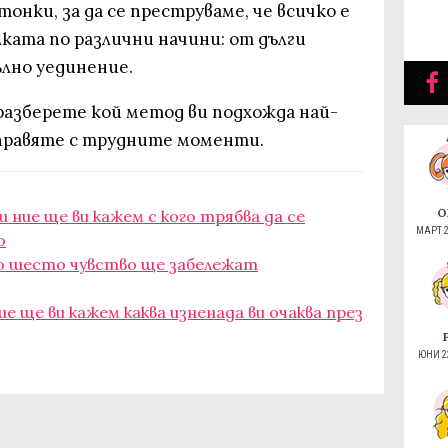
тонки, за да се преструваме, че всичко е
олката по различни начини: от дълги
ълно уединение.
разберете кой метод ви подхожда най-
справяте с трудните моменти.
О
 ние ще ви кажем с кого трябва да се
МАРТ 2
о
то шесто чувство ще забележат
ие ще ви кажем каква изненада ви очаква през
ЮНИ 22