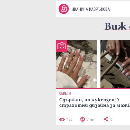
ИВАНИНА КАВРЪКОВА
Виж 
СЪВЕТИ
Сдържан, но луксозен: 7
страхотни дизайна за ман
126
7 мин
0