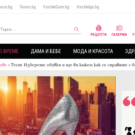
ocii.bg
Tennis.bg
VsichkiGumi.bg
VsichkiIgri.bg
РЕЦЕПТИ
ГАЛЕРИИ
Т
О ВРЕМЕ
ДАМА И БЕБЕ
МОДА И КРАСОТА
ЗДР
ове
›
Тест: Изберете обувки и ще ви кажем как се справяте с 