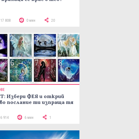
117 808
0 мин
20
ОВЕ
Т: Избери ФЕЯ и открий
во послание ти изпраща тя
16 914
6 мин
1