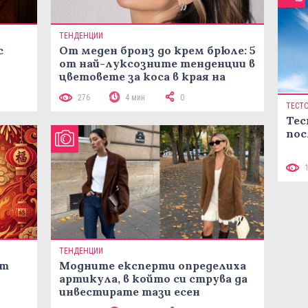
ТЕНДЕНЦИИ
с
От меден бронз до крем брюле: 5
от най-луксозните тенденции в
цветовете за коса в края на
лятото
276
4 мин
0
ТЕСТ
Тес
пос
ТЕНДЕНЦИИ
ст
Модните експерти определиха
артикула, в който си струва да
инвестирате тази есен