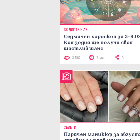
ЗОДИИТЕ И АЗ
Седмичен хороскоп за 3-9.08
Коя зодия ще получи своя
щастлив шанс
3 587
7 мин
0
СЪВЕТИ
Паричен маникюр за август: