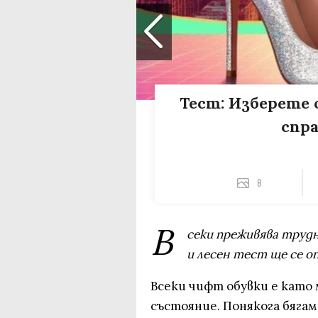
Тест: Изберете 
спра
8
В
секи преживява трудн
и лесен тест ще се о
Всеки чифт обувки е като
състояние. Понякога бягам