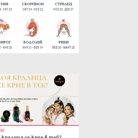
ЕЗНИ
СКОРПИОН
СТРЕЛЕЦ
 - ОКТ 23
ОКТ 24 - НОЕ 22
НОЕ 23 - ДЕК 21
ЗИРОГ
ВОДОЛЕЙ
РИБИ
 - ЯНУ 20
ЯНУ 21 - ФЕВ 19
ФЕВ 20 - МАРТ 20
ОВЕ
 кралица се крие в теб?