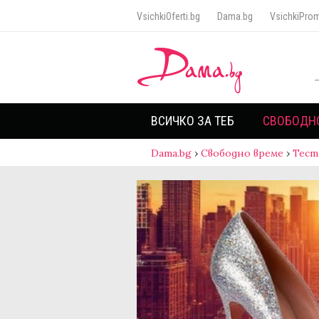
VsichkiOferti.bg
Dama.bg
VsichkiProm
ВСИЧКО ЗА ТЕБ
СВОБОДН
Dama.bg
›
Свободно време
›
Тест