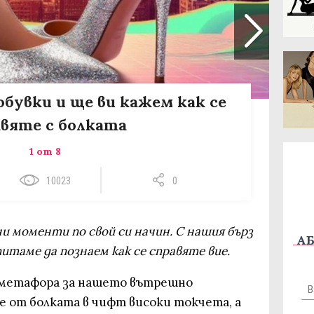
обувки и ще ви кажем как се
вяте с болката
1 от 8
10023
0
и моменти по свой си начин. С нашия бърз
АБ
питаме да познаем как се справяте вие.
 метафора за нашето вътрешно
е от болката в чифт високи токчета, а