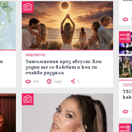
ЛЮБОПИТНО
ст
Затъмнения през август: Кои
зодии ще се влюбят и кои ги
очаква раздяла
634
6 мин
0
ТЕСТ
ТЕС
как