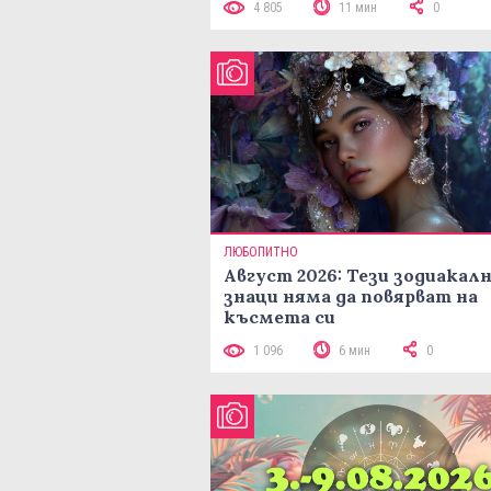
4 805
11 мин
0
ЛЮБОПИТНО
Август 2026: Тези зодиакал
знаци няма да повярват на
късмета си
1 096
6 мин
0