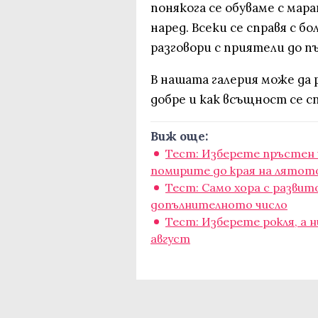
понякога се обуваме с мара
наред. Всеки се справя с б
разговори с приятели до п
В нашата галерия може да 
добре и как всъщност се 
Виж още:
Тест: Изберете пръстен и
помирите до края на лятот
Тест: Само хора с разви
допълнителното число
Тест: Изберете рокля, а н
август