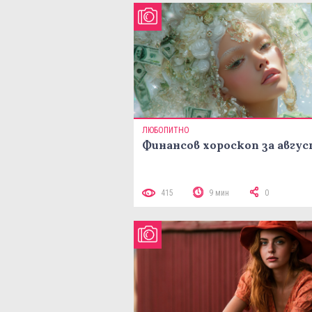
ЛЮБОПИТНО
Финансов хороскоп за авгу
415
9 мин
0