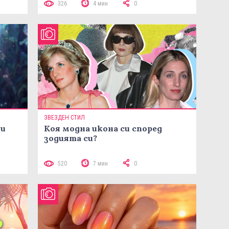
326
4 мин
0
ЗВЕЗДЕН СТИЛ
ни
Коя модна икона си според
зодията си?
520
7 мин
0