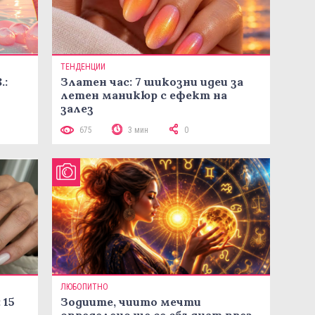
ТЕНДЕНЦИИ
.:
Златен час: 7 шикозни идеи за
летен маникюр с ефект на
залез
675
3 мин
0
ЛЮБОПИТНО
 15
Зодиите, чиито мечти