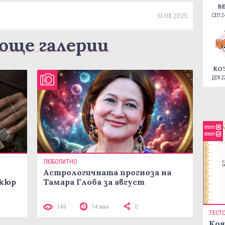
В
11.08.2025
СЕП 24
още галерии
КО
ДЕК 22
ЛЮБОПИТНО
Астрологичната прогноза на
икюр
Тамара Глоба за август
149
14 мин
0
ТЕСТ
Коя