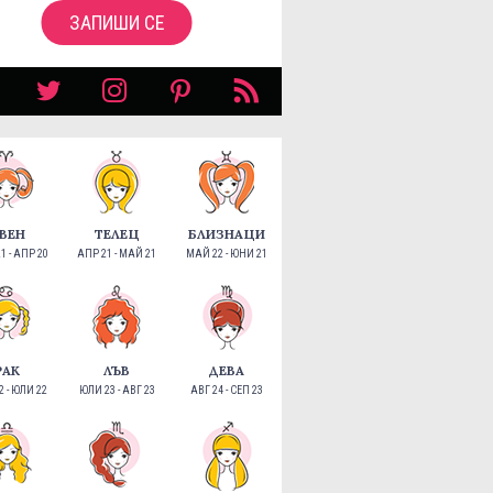
ЗАПИШИ СЕ
ВЕН
ТЕЛЕЦ
БЛИЗНАЦИ
1 - АПР 20
АПР 21 - МАЙ 21
МАЙ 22 - ЮНИ 21
РАК
ЛЪВ
ДЕВА
 - ЮЛИ 22
ЮЛИ 23 - АВГ 23
АВГ 24 - СЕП 23