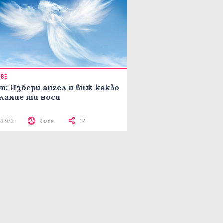
ОВЕ
т: Избери ангел и виж какво
лание ти носи
18 973
9 мин
12