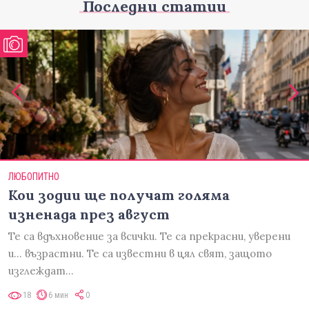
Последни статии
ЛЮБОПИТНО
Кои зодии ще получат голяма
изненада през август
Те са вдъхновение за всички. Те са прекрасни, уверени
и... възрастни. Те са известни в цял свят, защото
изглеждат…
18
6 мин
0