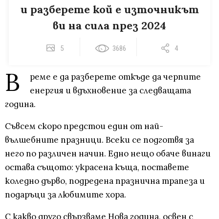
и разберете кой е източникът
ви на сила през 2024
5
3686
4
В
реме е да разберете откъде да черпите
енергия и вдъхновение за следващата
година.
Съвсем скоро предстои един от най-
вълшебните празници. Всеки се подготвя за
него по различен начин. Едно нещо обаче винаги
остава същото: украсена къща, поставете
коледно дърво, подредена празнична трапеза и
подаръци за любимите хора.
С какво друго свързваме Нова година, освен с