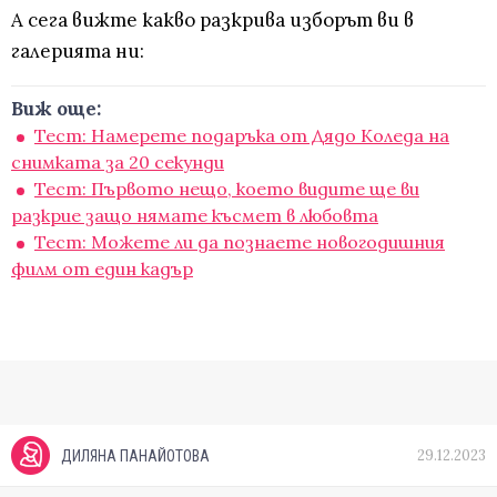
А сега вижте какво разкрива изборът ви в
галерията ни:
Виж още:
Тест: Намерете подаръка от Дядо Коледа на
снимката за 20 секунди
Тест: Първото нещо, което видите ще ви
разкрие защо нямате късмет в любовта
Тест: Mожете ли да познаете новогодишния
филм от един кадър
29.12.2023
ДИЛЯНА ПАНАЙОТОВА