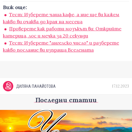
Виж още:
Тест: Изберете чаша кафе, а ние ще ви кажем
какво ви очаква до края на месеца
Проверете как работи мозъкът ви: Открийте
катерица, лос и мечка за 20 секунди
Тест: Изберете "ангелско число" и разберете
какво послание ви изпраща Вселената
17.12.2023
ДИЛЯНА ПАНАЙОТОВА
Последни статии