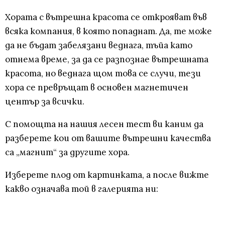
Хората с вътрешна красота се открояват във
всяка компания, в която попаднат. Да, те може
да не бъдат забелязани веднага, тъйа като
отнема време, за да се разпознае вътрешната
красота, но веднага щом това се случи, тези
хора се превръщат в основен магнетичен
център за всички.
С помощта на нашия лесен тест ви каним да
разберете кои от вашите вътрешни качества
са „магнит“ за другите хора.
Изберете плод от картинката, а после вижте
какво означава той в галерията ни: