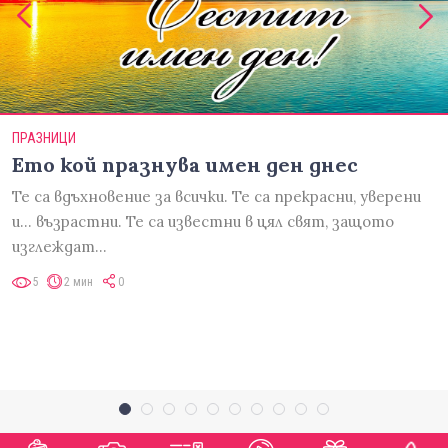
ПРАЗНИЦИ
Ето кой празнува имен ден днес
Те са вдъхновение за всички. Те са прекрасни, уверени
и... възрастни. Те са известни в цял свят, защото
изглеждат…
5
2 мин
0