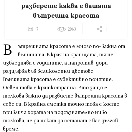
разберете каква е вашата
вътрешна красота
7
2963
1
В
ътрешната красота е много по-важна от
външната. В края на краищата, тя не
избледнява с годините, а напротив, дори
разцъфва във великолепни цветове.
Външната красота е субективно понятие.
Освен това е краткотрайна. Ето защо е
толкова важно да развиете вътрешна красота в
себе си. В крайна сметка точно това е което
привлича хората на подсъзнателно ниво
толкова, че да искат да останат с вас дългов
време.