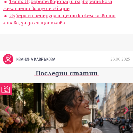
Тест: Изберете водопад и разберете кога
желанието ви ще се сбъдне
Избери си пеперуда и ще ти кажем какво ти
липсва, за да си щастлива
26.06.2025
ИВАНИНА КАВРЪКОВА
Последни статии