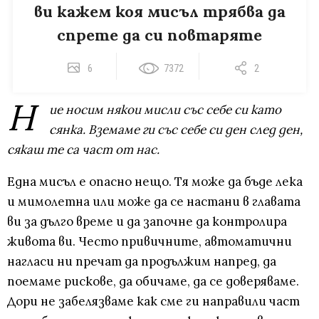
ви кажем коя мисъл трябва да
спрете да си повтаряте
6
7372
2
Н
ие носим някои мисли със себе си като
сянка. Вземаме ги със себе си ден след ден,
сякаш те са част от нас.
Една мисъл е опасно нещо. Тя може да бъде лека
и мимолетна или може да се настани в главата
ви за дълго време и да започне да контролира
живота ви. Често привичните, автоматични
нагласи ни пречат да продължим напред, да
поемаме рискове, да обичаме, да се доверяваме.
Дори не забелязваме как сме ги направили част