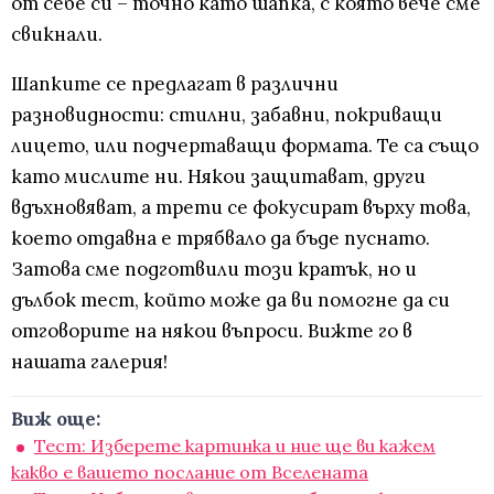
от себе си – точно като шапка, с която вече сме
свикнали.
Шапките се предлагат в различни
разновидности: стилни, забавни, покриващи
лицето, или подчертаващи формата. Те са също
като мислите ни. Някои защитават, други
вдъхновяват, а трети се фокусират върху това,
което отдавна е трябвало да бъде пуснато.
Затова сме подготвили този кратък, но и
дълбок тест, който може да ви помогне да си
отговорите на някои въпроси. Вижте го в
нашата галерия!
Виж още:
Тест: Изберете картинка и ние ще ви кажем
какво е вашето послание от Вселената