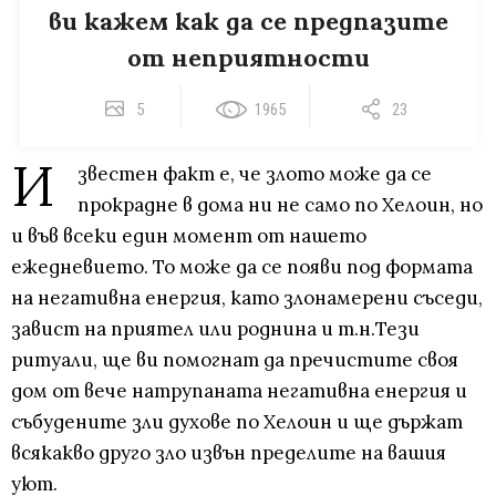
ви кажем как да се предпазите
от неприятности
5
1965
23
И
звестен факт е, че злото може да се
прокрадне в дома ни не само по Хелоин, но
и във всеки един момент от нашето
ежедневието. То може да се появи под формата
на негативна енергия, като злонамерени съседи,
завист на приятел или роднина и т.н.Тези
ритуали, ще ви помогнат да пречистите своя
дом от вече натрупаната негативна енергия и
събудените зли духове по Хелоин и ще държат
всякакво друго зло извън пределите на вашия
уют.