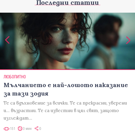
Последни статии
ЛЮБОПИТНО
Мълчанието е най-лошото наказание
за тази зодия
Те са вдъхновение за всички. Те са прекрасни, уверени
и... възрастни. Те са известни в цял свят, защото
изглеждат…
151
3 мин
0