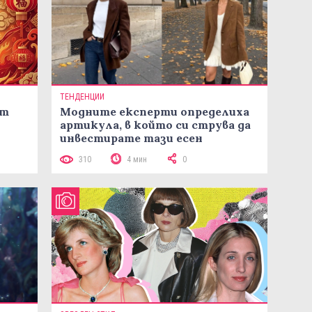
ТЕНДЕНЦИИ
ст
Модните експерти определиха
артикула, в който си струва да
инвестирате тази есен
310
4 мин
0