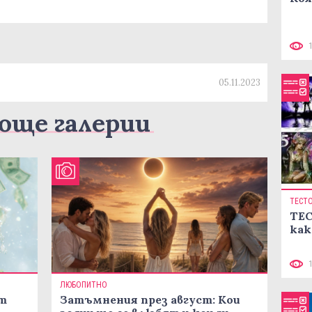
05.11.2023
още галерии
ТЕСТ
ТЕС
как
ЛЮБОПИТНО
ст
Затъмнения през август: Кои