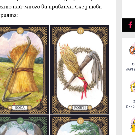
ято най-много ви привлича. След това
ерията:
О
МАРТ 2
ЮНИ 22