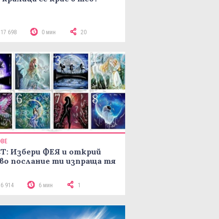
117 698
0 мин
20
ОВЕ
Т: Избери ФЕЯ и открий
во послание ти изпраща тя
16 914
6 мин
1