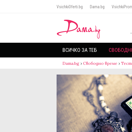
VsichkiOferti.bg
Dama.bg
VsichkiProm
ВСИЧКО ЗА ТЕБ
СВОБОДН
Dama.bg
›
Свободно време
›
Тест