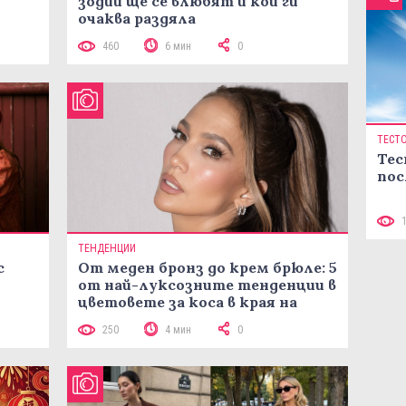
зодии ще се влюбят и кои ги
очаква раздяла
460
6 мин
0
ТЕСТ
Тес
пос
ТЕНДЕНЦИИ
с
От меден бронз до крем брюле: 5
от най-луксозните тенденции в
цветовете за коса в края на
лятото
250
4 мин
0