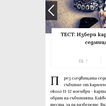
ТЕСТ: Избери ка
седмица
7
П
рез следващата сед
събитие от кармичен
около 11-12 ноември - кар
обрат на събитията. Какво
теста, за да разберете. 