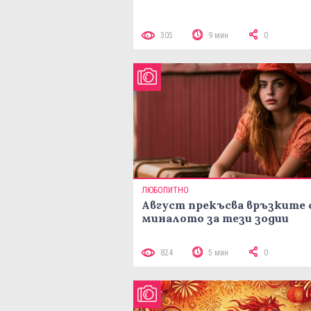
305
9 мин
0
ЛЮБОПИТНО
Август прекъсва връзките 
миналото за тези зодии
824
5 мин
0