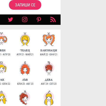
ЗАПИШИ СЕ
ВЕН
ТЕЛЕЦ
БЛИЗНАЦИ
1 - АПР 20
АПР 21 - МАЙ 21
МАЙ 22 - ЮНИ 21
РАК
ЛЪВ
ДЕВА
 - ЮЛИ 22
ЮЛИ 23 - АВГ 23
АВГ 24 - СЕП 23