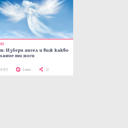
ОВЕ
т: Избери ангел и виж какво
лание ти носи
18 972
9 мин
12