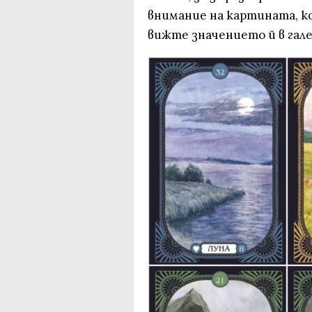
внимание на картината, ко
вижте значението й в гал