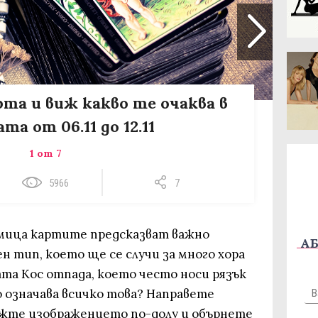
рта и виж какво те очаква в
та от 06.11 до 12.11
1 от 7
5966
7
мица картите предсказват важно
АБ
 тип, което ще се случи за много хора
тата Кос отпада, което често носи рязък
 означава всичко това? Направете
Вижте изображението по-долу и обърнете