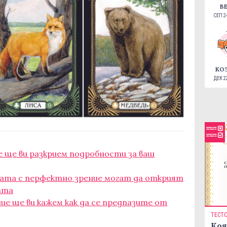
В
СЕП 24
КО
ДЕК 22
ие ще ви разкрием подробности за ваш
ората с перфектно зрение могат да открият
ата
ние ще ви кажем как да се предпазите от
ТЕСТ
Коя