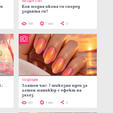
ЗВЕЗДЕН СТИЛ
ни
Коя модна икона си според
зодията си?
493
7 мин
0
ТЕНДЕНЦИИ
.:
Златен час: 7 шикозни идеи за
летен маникюр с ефект на
залез
661
3 мин
0