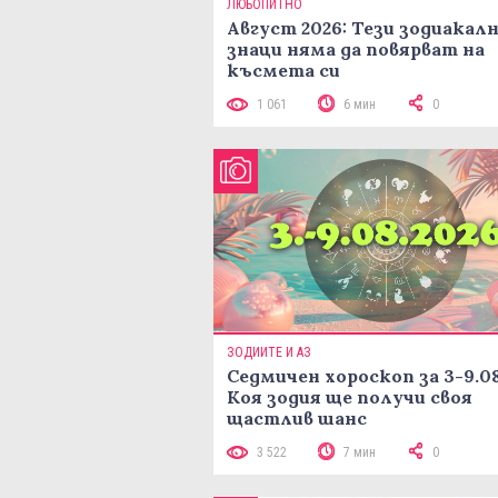
ЛЮБОПИТНО
Август 2026: Тези зодиакал
знаци няма да повярват на
късмета си
1 061
6 мин
0
ЗОДИИТЕ И АЗ
Седмичен хороскоп за 3-9.08
Коя зодия ще получи своя
щастлив шанс
3 522
7 мин
0