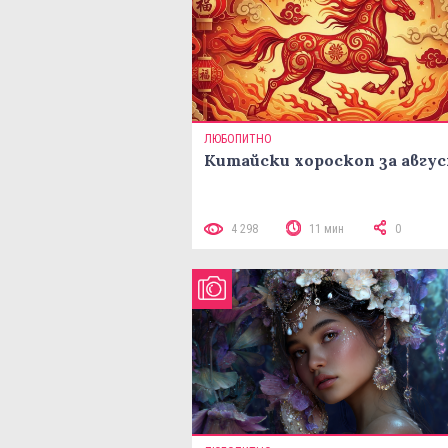
ЛЮБОПИТНО
Китайски хороскоп за авгу
4 298
11 мин
0