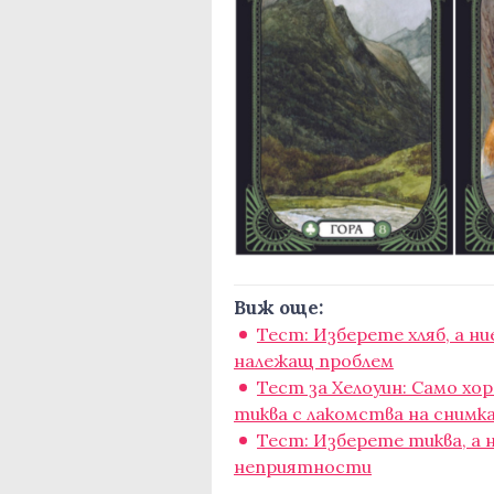
Виж още:
Тест: Изберете хляб, а н
належащ проблем
Тест за Хелоуин: Само х
тиква с лакомства на снимк
Тест: Изберете тиква, а 
неприятности