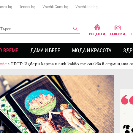
ocii.bg
Tennis.bg
VsichkiGumi.bg
VsichkiIgri.bg
РЕЦЕПТИ
ГАЛЕРИИ
Т
О ВРЕМЕ
ДАМА И БЕБЕ
МОДА И КРАСОТА
ЗДР
ове
›
ТЕСТ: Избери карта и виж какво те очаква в седмицата 