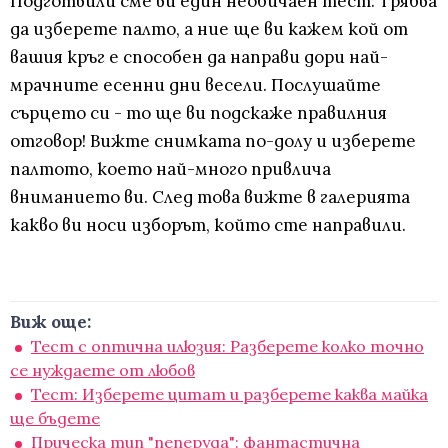
Подготвили сме ви един необичаен тест: Трябва
да изберете палто, а ние ще ви кажем кой от
вашия кръг е способен да направи дори най-
мрачните есенни дни весели. Послушайте
сърцето си - то ще ви подскаже правилния
отговор! Вижте снимката по-долу и изберете
палтото, което най-много привлича
вниманието ви. След това вижте в галерията
какво ви носи изборът, който сте направили.
Виж още:
Тест с оптична илюзия: Разберете колко точно
се нуждаете от любов
Тест: Изберете цитат и разберете каква майка
ще бъдете
Прическа тип "пеперуда": фантастична