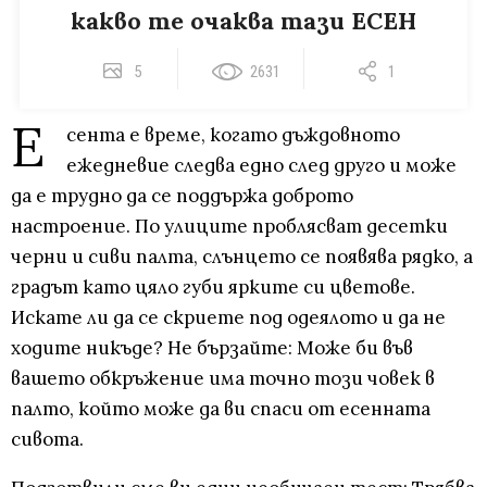
какво те очаква тази ЕСЕН
5
2631
1
Е
сента е време, когато дъждовното
ежедневие следва едно след друго и може
да е трудно да се поддържа доброто
настроение. По улиците проблясват десетки
черни и сиви палта, слънцето се появява рядко, а
градът като цяло губи ярките си цветове.
Искате ли да се скриете под одеялото и да не
ходите никъде? Не бързайте: Може би във
вашето обкръжение има точно този човек в
палто, който може да ви спаси от есенната
сивота.