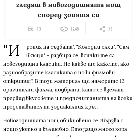
гледаш в новогодишната нощ
според зоията си
13
1248
16
"И
рония на съдбата", "Коледни елхи", "Сам
вкъщи" - разбира се, всички те са
новогодишни класики. Но какво ще кажете, ако
разнообразите класиката с нови филмови
открития? В този материал ще намерите 12
оригинални филма, подбрани, като се вземат
предвид вкусовете и предпочитанията на всеки
представител на зодиакалния кръг.
Новогодишната нощ обикновено се свързва с
нещо уютно и вълшебно. Ето защо много хора