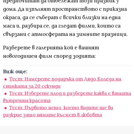
предпочитат да отбележат този празник у
дома. Да изпълнят пространството с приказна
окраса, да се съберат с всички близки на една
маса и, разбира се, да гледат филми, които са
свързани с атмосферата на зимните празници.
Разберете в галерията кой е вашият
новогодишен филм според зодията:
Виж още:
Тест: Намерете подаръка от Дядо Коледа на
снимката за 20 секунди
Тест: Изберете плод и разберете каква е вашата
вътрешна красота
Тест: Първото нещо, което видите ще ви
разкрие защо нямате късмет в любовта