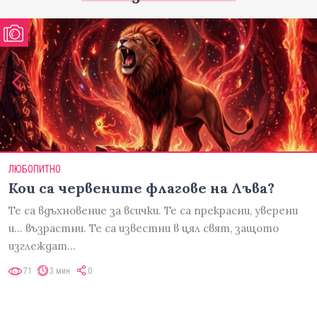
ЛЮБОПИТНО
Кои са червените флагове на Лъва?
Те са вдъхновение за всички. Те са прекрасни, уверени
и... възрастни. Те са известни в цял свят, защото
изглеждат…
71
3 мин
0