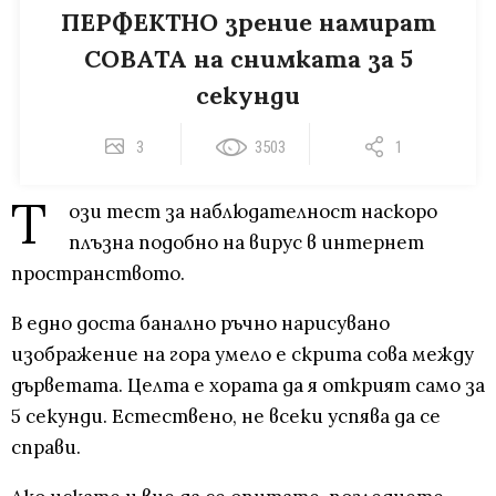
ПЕРФЕКТНО зрение намират
СОВАТА на снимката за 5
секунди
3
3503
1
Т
ози тест за наблюдателност наскоро
плъзна подобно на вирус в интернет
пространството.
В едно доста банално ръчно нарисувано
изображение на гора умело е скрита сова между
дърветата. Целта е хората да я открият само за
5 секунди. Естествено, не всеки успява да се
справи.