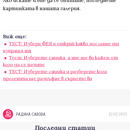
Ако искате и вие да се опитате, погледнете
картинката в нашата галерия.
Виж още:
ТЕСТ: Избери ФЕЯ и открий какво послание ти
изпраща тя
Тест: Изберете снимка, а ние ще ви кажем от
кого да се пазите
ТЕСТ: Изберете снимка и разберете кога
пролетта ще разцъфне в сърцето ви
12.02.2023
РАДИНА САВОВА
Последни статии