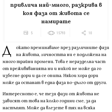
привлича най-много, разкрива в
коя фаза от живота се
намирате
5
15793
10
Д
окато преминаваме през различните фази
на живота, личността ни е подложена на
много трайни промени. Това е неразделна част
от преживяванията ни и никой не може да го
избегне дори и да се опита. Някои хора дори
може да останат в една фаза по-дълго от други.
Интересното е, че тези фази от живота не
зависят от това на колко години сме, за да
настъпят. Може да влезете в тях на всяка