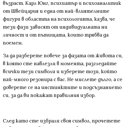
възраст. Карл Юнг, психиатър и психоаналитик
от Швейцария и една от най-влиятелните
фигури в областта на психологията, казва, че
тези фази зависят от индивидуалната ни
личност и от пътищата, които трябва да
поемем.
За да разберете повече за фазата от живота си,
в която сте навлезли в момента, разгледайте
всички тези символи и изберете този, който
най-много резонира с вас. Не мислете дълго, а се
доверете се на инстинктите и подсъзнанието
си, за да ви покажат правилния избор.
След като сте избрали своя символ, прочетете