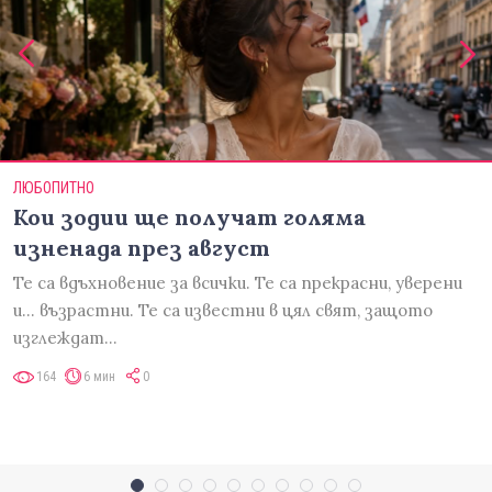
ЛЮБОПИТНО
Кои зодии ще получат голяма
изненада през август
Те са вдъхновение за всички. Те са прекрасни, уверени
и... възрастни. Те са известни в цял свят, защото
изглеждат…
164
6 мин
0