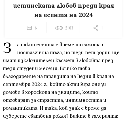
истинската любов преди края
на есента на 2024
6
2103
1
З
а някои есента е време на самота и
носталгична тъга, но тези пет зодии ще
имат изключителен късмет в любовта през
тези студени месеци. Всичко това
благодарение на транзита на Везни в края на
септември 2024 г., който активира онези
домове в хороскопа на знаците, които
отговарят за страстта, интимността и
романтиката. И така, кой знак е време да
изберете сватбена рокля? Вижте в галерията: