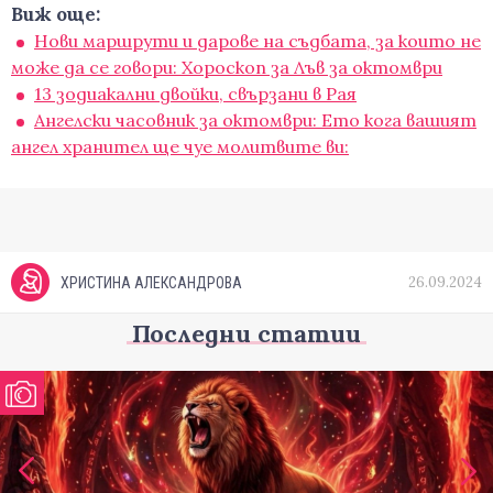
Виж още:
Нови маршрути и дарове на съдбата, за които не
може да се говори: Хороскоп за Лъв за октомври
13 зодиакални двойки, свързани в Рая
Ангелски часовник за октомври: Ето кога вашият
ангел хранител ще чуе молитвите ви:
26.09.2024
ХРИСТИНА АЛЕКСАНДРОВА
Последни статии