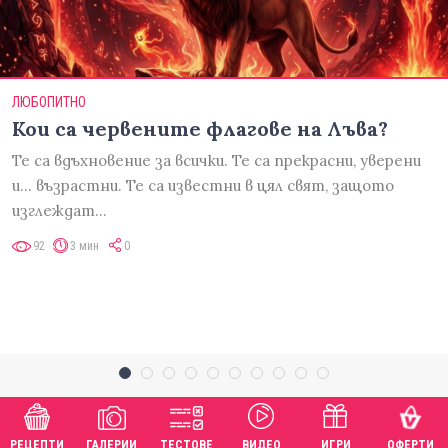
ЛЮБОПИТНО
Кои са червените флагове на Лъва?
Те са вдъхновение за всички. Те са прекрасни, уверени
и... възрастни. Те са известни в цял свят, защото
изглеждат…
92
3 мин
0
РЕЦЕПТИ
ГАЛЕРИИ
ТЕСТОВЕ
ВИДЕО
ИГРИ
ОФЕРТИ