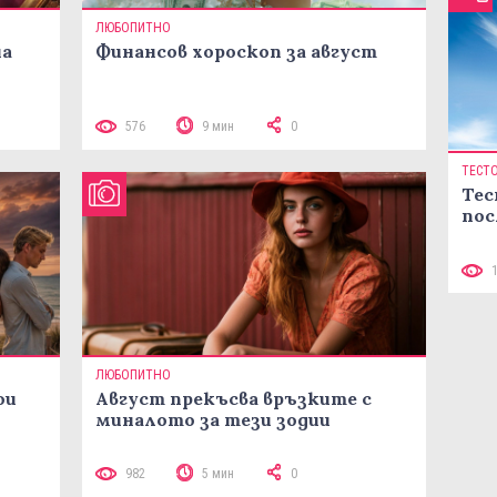
ЛЮБОПИТНО
на
Финансов хороскоп за август
576
9 мин
0
ТЕСТ
Тес
пос
ЛЮБОПИТНО
ои
Август прекъсва връзките с
миналото за тези зодии
982
5 мин
0