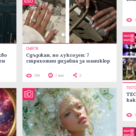
СЪВЕТИ
кво
Сдържан, но луксозен: 7
ен
страхотни дизайна за маникюр
284
7 мин
0
ТЕСТ
ТЕС
как