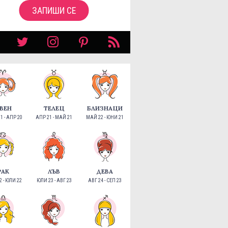
ЗАПИШИ СЕ
ВЕН
ТЕЛЕЦ
БЛИЗНАЦИ
1 - АПР 20
АПР 21 - МАЙ 21
МАЙ 22 - ЮНИ 21
РАК
ЛЪВ
ДЕВА
 - ЮЛИ 22
ЮЛИ 23 - АВГ 23
АВГ 24 - СЕП 23