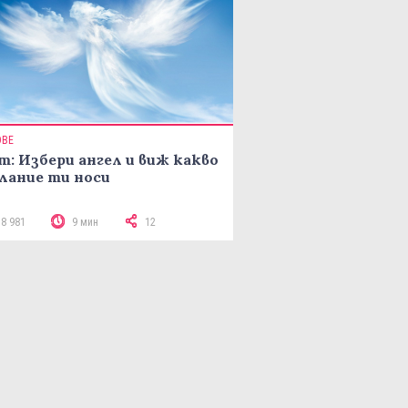
ОВЕ
т: Избери ангел и виж какво
лание ти носи
18 981
9 мин
12