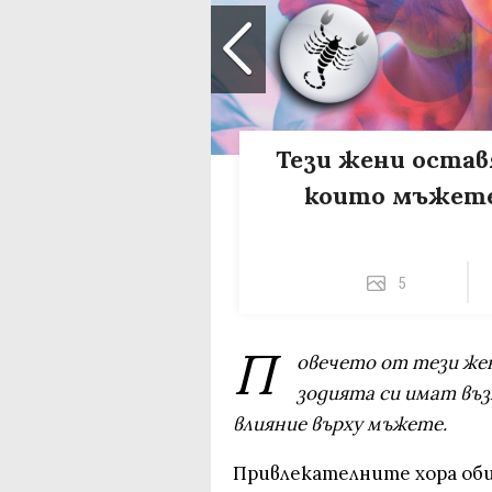
Тези жени оставя
които мъжете 
5
П
овечето от тези жен
зодията си имат въ
влияние върху мъжете.
Привлекателните хора оби