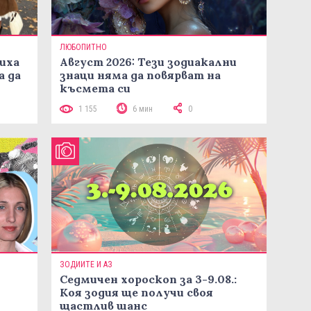
ЛЮБОПИТНО
иха
Август 2026: Тези зодиакални
а да
знаци няма да повярват на
късмета си
1 155
6 мин
0
ЗОДИИТЕ И АЗ
Седмичен хороскоп за 3-9.08.:
Коя зодия ще получи своя
щастлив шанс