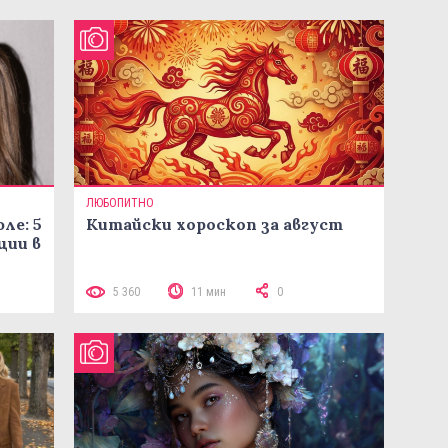
ЛЮБОПИТНО
ле: 5
Китайски хороскоп за август
ции в
5 360
11 мин
0