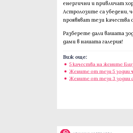
енергични и привличат хор
Астролозите са убедени, ч
проявяват тези качества с
Разберете дали вашата зо
дами в нашата галерия!
Виж още:
5 качества на жените Бли
Жените от тези 5 зодии ч
Жените от тези 3 зодии