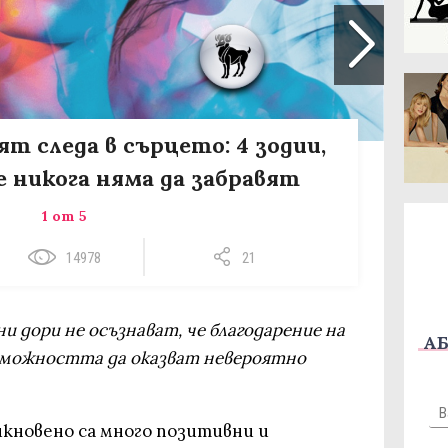
т следа в сърцето: 4 зодии,
никога няма да забравят
1 от 5
14978
21
и дори не осъзнават, че благодарение на
АБ
зможността да оказват невероятно
кновено са много позитивни и