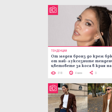
ТЕНДЕНЦИИ
От меден бронз до крем брю
от най-луксозните тенден
цветовете за коса в края на
лятото
318
4 мин
0