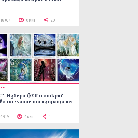
118 054
0 мин
20
ОВЕ
Т: Избери ФЕЯ и открий
во послание ти изпраща тя
16 919
6 мин
1