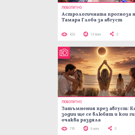
ЛЮБОПИТНО
Астрологичната прогноза 
Тамара Глоба за август
426
14 мин
0
ЛЮБОПИТНО
Затъмнения през август: К
зодии ще се влюбят и кои ги
очаква раздяла
795
6 мин
0