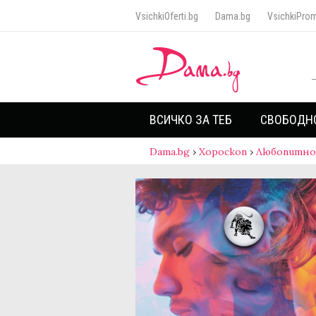
VsichkiOferti.bg
Dama.bg
VsichkiProm
ВСИЧКО ЗА ТЕБ
СВОБОДН
Dama.bg
›
Хороскоп
›
Любопитно