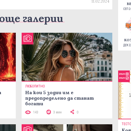
11.02.2024
В
СЕП 24
още галерии
КО
ДЕК 22
ЛЮБОПИТНО
а
На кои 5 зодии им е
предопределено да станат
богати
143
3 мин
0
ТЕСТ
Коя