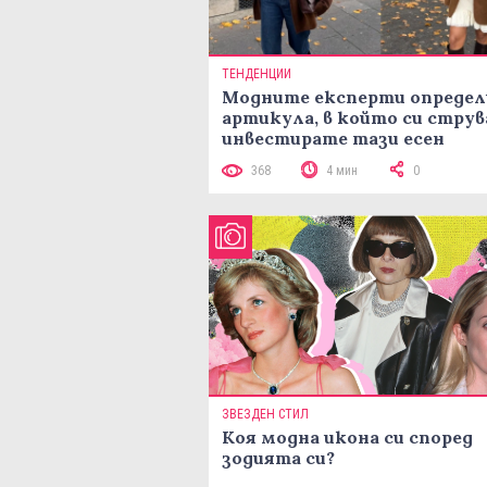
ТЕНДЕНЦИИ
Модните експерти определ
артикула, в който си струв
инвестирате тази есен
368
4 мин
0
ЗВЕЗДЕН СТИЛ
Коя модна икона си според
зодията си?