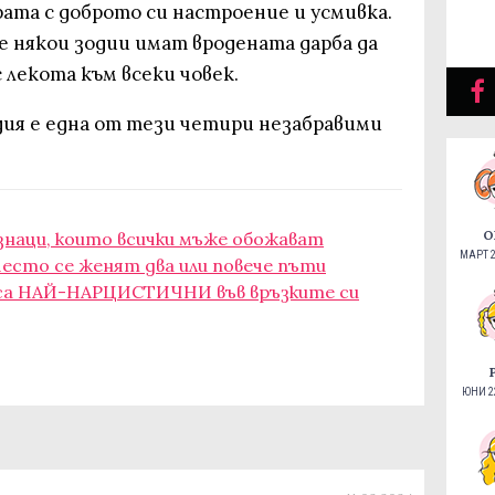
ата с доброто си настроение и усмивка.
е някои зодии имат вродената дарба да
 лекота към всеки човек.
дия е една от тези четири незабравими
О
знаци, които всички мъже обожават
МАРТ 2
есто се женят два или повече пъти
 са НАЙ-НАРЦИСТИЧНИ във връзките си
ЮНИ 22