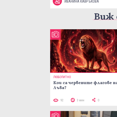
ИВАНИНА КАВРЪКОВА
Виж 
ЛЮБОПИТНО
Кои са червените флагове н
Лъва?
92
3 мин
0