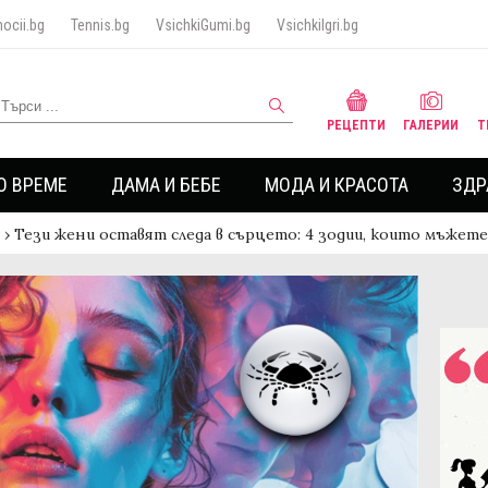
ocii.bg
Tennis.bg
VsichkiGumi.bg
VsichkiIgri.bg
РЕЦЕПТИ
ГАЛЕРИИ
Т
О ВРЕМЕ
ДАМА И БЕБЕ
МОДА И КРАСОТА
ЗДР
›
Тези жени оставят следа в сърцето: 4 зодии, които мъжет