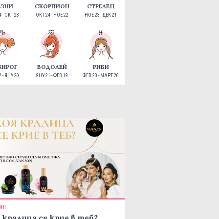
ЕЗНИ
СКОРПИОН
СТРЕЛЕЦ
 - ОКТ 23
ОКТ 24 - НОЕ 22
НОЕ 23 - ДЕК 21
ЗИРОГ
ВОДОЛЕЙ
РИБИ
 - ЯНУ 20
ЯНУ 21 - ФЕВ 19
ФЕВ 20 - МАРТ 20
ОВЕ
 кралица се крие в теб?