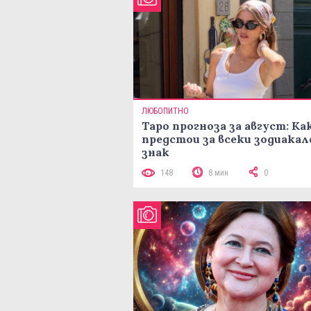
ЛЮБОПИТНО
Таро прогноза за август: Ка
предстои за всеки зодиакал
знак
148
8 мин
0