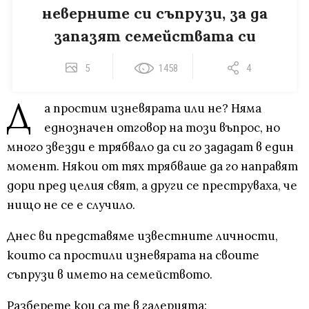
неверните си съпрузи, за да
запазят семействата си
5
1458
4
Д
а простим изневярата или не? Няма
еднозначен отговор на този въпрос, но
много звезди е трябвало да си го зададат в един
момент. Някои от тях трябваше да го направят
дори пред целия свят, а други се преструваха, че
нищо не се е случило.
Днес ви представяме известните личности,
които са простили изневярата на своите
съпрузи в името на семейството.
Разберете кои са те в галерията: