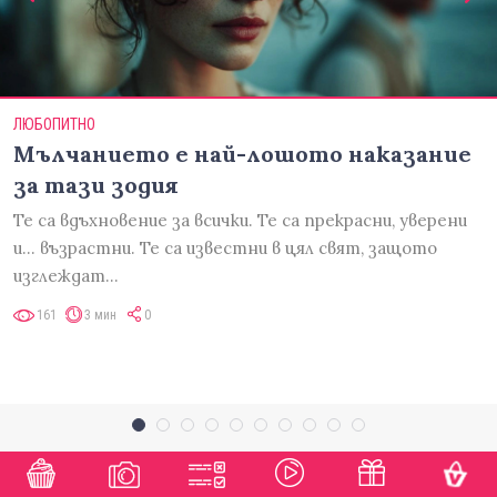
ЛЮБОПИТНО
Мълчанието е най-лошото наказание
за тази зодия
Те са вдъхновение за всички. Те са прекрасни, уверени
и... възрастни. Те са известни в цял свят, защото
изглеждат…
161
3 мин
0