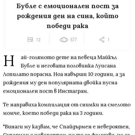
Бубле с емоционален пост за
рождения ден на сина, който
победи рака
12
577
1
Н
ай-голямото дете на певеца Майкъл
Бубле и неговата половинка Луисана
Лопилато порасна. Ноа навърши 10 години, а за
рождения му ден популярната двойка пусна
емоционален пост в Инстаграм.
Те направиха компилация от снимки на смелото
момче, което победи рака на 3 години.
"Винаги му казвам, че Спайдърмен е невероятен,