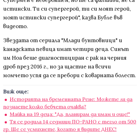
Супермен е невероятен, но те са фалшиви, не са
истински. Ти си супергерой, ти си моят герой,
моят истински супергерой", казва Бубле във
видеото.
Звездата от сериала "Млади бунтовници" и
канадската певица имат четири деца. Синът
им Ноа беше диагностициран с рак на черния
дроб през 2016 г., но за щастие на всичи
момчето успя да се пребори с коварната болест.
Виж още:
Историята на бременната Рене: Можете ли да
познаете колко бебчета очаква?
Майка на 19 деца: "Да, планирам да имам и още!"
Тя се родила 14 седмици ПО-РАНО с тегло от 500
гр. Ще се усмихнете, когато я видите ДНЕС!