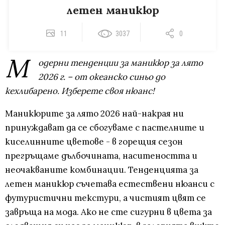
летен маникюр
11
3037
0
М
одерни тенденции за маникюр за лято
2026 г. – от океанско синьо до
кехлибарено. Изберете своя нюанс!
Маникюрите за лято 2026 най-накрая ни
принуждават да се сбогуваме с пастелните и
киселинните цветове - в горещия сезон
прегръщаме дълбочината, наситеността и
неочакваните комбинации. Тенденцията за
летен маникюр съчетава естествени нюанси с
футуристични текстури, а чистият цвят се
завръща на мода. Ако не сте сигурни в цвета за