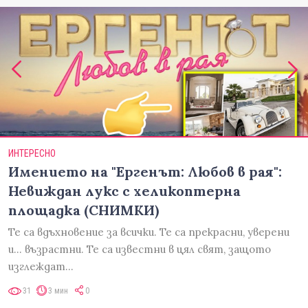
ИНТЕРЕСНО
Имението на "Ергенът: Любов в рая":
Невиждан лукс с хеликоптерна
площадка (СНИМКИ)
Те са вдъхновение за всички. Те са прекрасни, уверени
и... възрастни. Те са известни в цял свят, защото
изглеждат…
31
3 мин
0