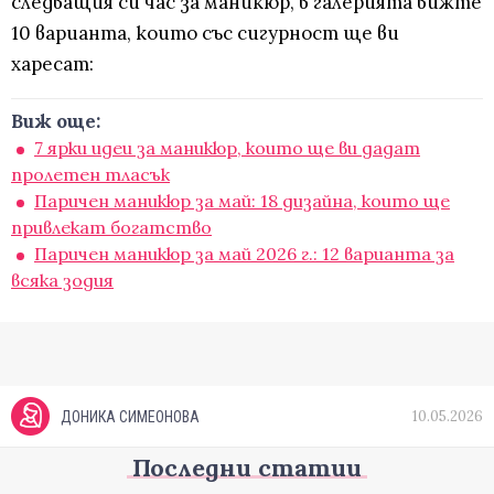
следващия си час за маникюр, в галерията вижте
10 варианта, които със сигурност ще ви
харесат:
Виж още:
7 ярки идеи за маникюр, които ще ви дадат
пролетен тласък
Паричен маникюр за май: 18 дизайна, които ще
привлекат богатство
Паричен маникюр за май 2026 г.: 12 варианта за
всяка зодия
10.05.2026
ДОНИКА СИМЕОНОВА
Последни статии