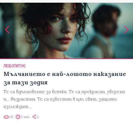
ЛЮБОПИТНО
Мълчанието е най-лошото наказание
за тази зодия
Те са вдъхновение за всички. Те са прекрасни, уверени
и... възрастни. Те са известни в цял свят, защото
изглеждат…
95
3 мин
0