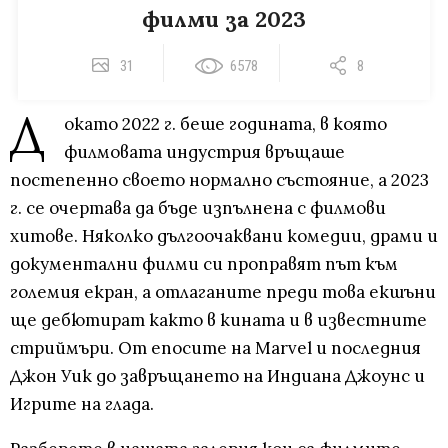
филми за 2023
31
6578
8
Д
окато 2022 г. беше годината, в която
филмовата индустрия връщаше
постепенно своето нормално състояние, a 2023
г. се очертава да бъде изпълнена с филмови
хитове. Няколко дългоочаквани комедии, драми и
документални филми си проправят път към
големия екран, а отлаганите преди това екшъни
ще дебютират както в кината и в известните
стриймъри. От епосите на Marvel и последния
Джон Уик до завръщането на Индиана Джоунс и
Игрите на глада.