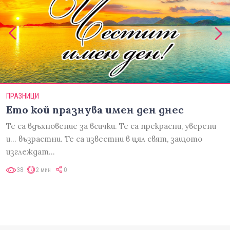
ПРАЗНИЦИ
Ето кой празнува имен ден днес
Те са вдъхновение за всички. Те са прекрасни, уверени
и... възрастни. Те са известни в цял свят, защото
изглеждат…
38
2 мин
0