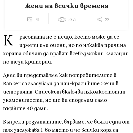
жени на всички времена
41
5372
22
К
расотата не е нещо, което може да се
измери или оцени, но по някаква причина
хората обичат да правят всевъзможни класации
по тези критерии.
Днес ви представяме как потребителите в
Ranker са гласували за най-красивите жени в
историята. Списъкът включва няколкостотин
знаменитости, но ще ви споделим само
първите 40 дами.
Въпреки резултатите, вярваме, че всяка една от
тях заслужава 1-во място и че всички хора са