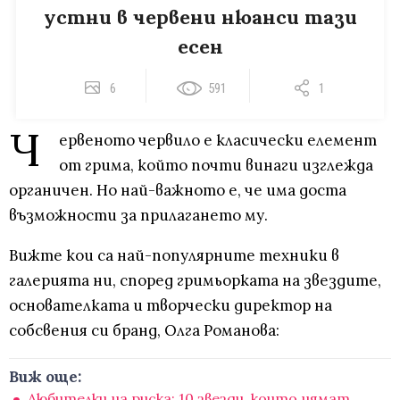
устни в червени нюанси тази
есен
6
591
1
Ч
ервеното червило е класически елемент
от грима, който почти винаги изглежда
органичен. Но най-важното е, че има доста
възможности за прилагането му.
Вижте кои са най-популярните техники в
галерията ни, според гримьорката на звездите,
основателката и творчески директор на
собсвения си бранд, Олга Романова:
Виж още:
Любителки на риска: 10 звезди, които нямат