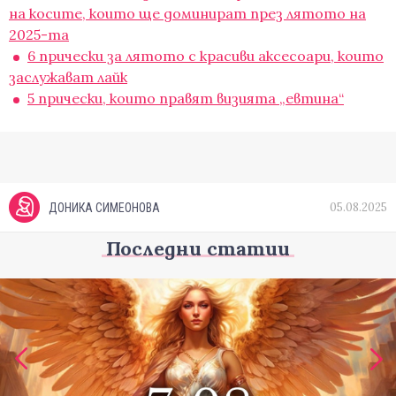
на косите, които ще доминират през лятото на
2025-та
6 прически за лятото с красиви аксесоари, които
заслужават лайк
5 прически, които правят визията „евтина“
05.08.2025
ДОНИКА СИМЕОНОВА
Последни статии