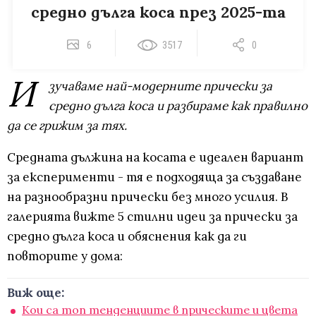
средно дълга коса през 2025-та
6
3517
0
И
зучаваме най-модерните прически за
средно дълга коса и разбираме как правилно
да се грижим за тях.
Средната дължина на косата е идеален вариант
за експерименти - тя е подходяща за създаване
на разнообразни прически без много усилия. В
галерията вижте 5 стилни идеи за прически за
средно дълга коса и обяснения как да ги
повторите у дома:
Виж още:
Кои са топ тенденциите в прическите и цвета