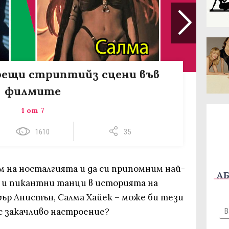
орещи стриптийз сцени във
филмите
1 от 7
1610
35
м на носталгията и да си припомним най-
АБ
 и пикантни танци в историята на
ър Анистън, Салма Хайек – може би тези
с закачливо настроение?