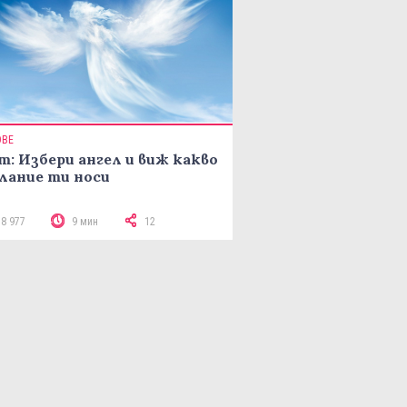
ОВЕ
т: Избери ангел и виж какво
лание ти носи
18 977
9 мин
12