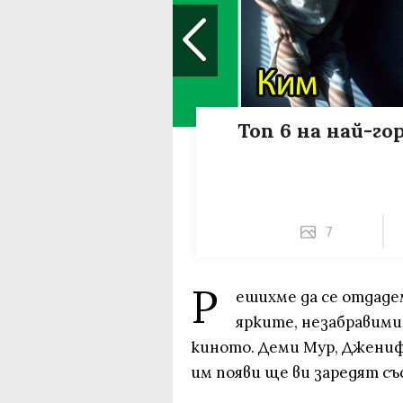
Топ 6 на най-г
7
Р
ешихме да се отдаде
ярките, незабравими
киното. Деми Мур, Джениф
им появи ще ви заредят съ