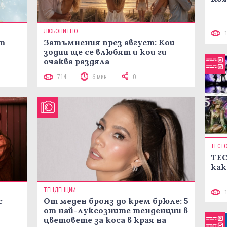
ЛЮБОПИТНО
ст
Затъмнения през август: Кои
зодии ще се влюбят и кои ги
очаква раздяла
714
6 мин
0
ТЕСТ
ТЕС
как
ТЕНДЕНЦИИ
с
От меден бронз до крем брюле: 5
от най-луксозните тенденции в
цветовете за коса в края на