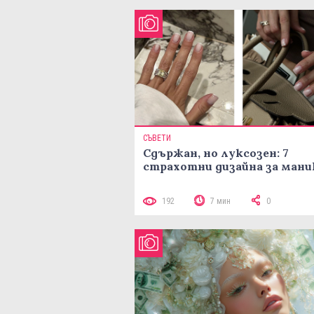
СЪВЕТИ
Сдържан, но луксозен: 7
страхотни дизайна за ман
192
7 мин
0