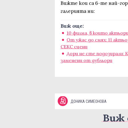
Вижте кои са 6-те най-го
галерията ни:
Виж още:
10 филма, в които актьор
От ужас до смях: 11 акть
СЕКС сцени
Дори не сте подозирали: 
заменени от дубльори
ДОНИКА СИМЕОНОВА
Виж 