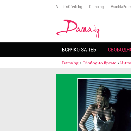
VsichkiOferti.bg
Dama.bg
VsichkiProm
ВСИЧКО ЗА ТЕБ
СВОБОДН
Dama.bg
›
Свободно време
›
Инт