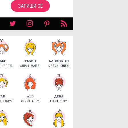
ЗАПИШИ СЕ
ВЕН
ТЕЛЕЦ
БЛИЗНАЦИ
1 - АПР 20
АПР 21 - МАЙ 21
МАЙ 22 - ЮНИ 21
РАК
ЛЪВ
ДЕВА
 - ЮЛИ 22
ЮЛИ 23 - АВГ 23
АВГ 24 - СЕП 23