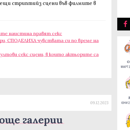
рещи стриптийз сцени във филмите в
ите наистина правят секс
ори, СПОДЕЛИХА чувствата си по време на
Култови секс сцени, в които актьорите са
О
МАРТ 2
09.12.2023
ЮНИ 22
още галерии