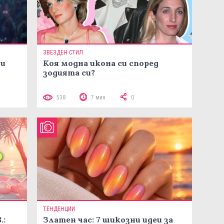
ЗВЕЗДЕН СТИЛ
ни
Коя модна икона си според
зодията си?
538
7 мин
0
ТЕНДЕНЦИИ
.:
Златен час: 7 шикозни идеи за