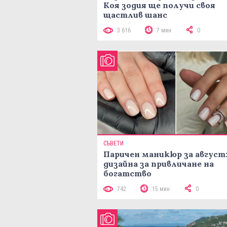
Коя зодия ще получи своя
щастлив шанс
3 616
7 мин
0
СЪВЕТИ
Паричен маникюр за август:
дизайна за привличане на
богатство
742
15 мин
0