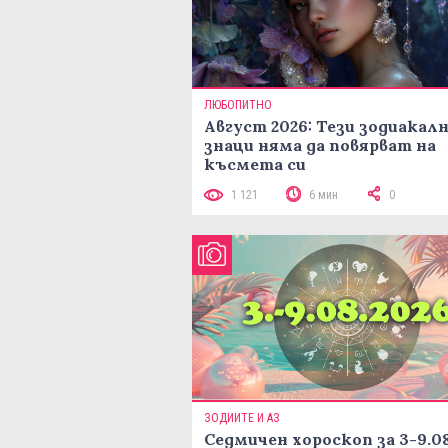
ЛЮБОПИТНО
Август 2026: Тези зодиакал
знаци няма да повярват на
късмета си
1 121
6 мин
0
ЗОДИИТЕ И АЗ
Седмичен хороскоп за 3-9.08