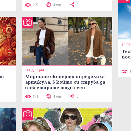
лятото
292
4 мин
0
ТЕСТ
Тес
пос
ТЕНДЕНЦИИ
ст
Модните експерти определиха
артикула, в който си струва да
инвестирате тази есен
341
4 мин
0