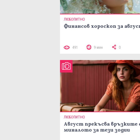
ЛЮБОПИТНО
Финансов хороскоп за авгу
491
9 мин
0
ЛЮБОПИТНО
Август прекъсва връзките 
миналото за тези зодии