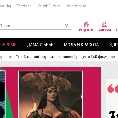
ocii.bg
Tennis.bg
VsichkiGumi.bg
VsichkiIgri.bg
РЕЦЕПТИ
ГАЛЕРИИ
Т
О ВРЕМЕ
ДАМА И БЕБЕ
МОДА И КРАСОТА
ЗДР
ересно
›
Топ 6 на най-горещи стриптийз сцени във филмите