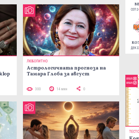
В
СЕП 24
КО
ДЕК 22
ЛЮБОПИТНО
Астрологичната прогноза на
икюр
Тамара Глоба за август
300
14 мин
0
ТЕСТ
Коя