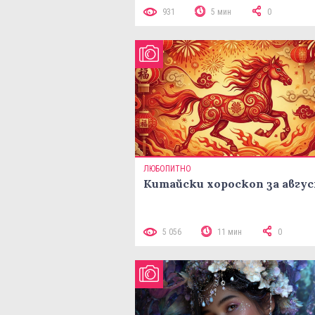
931
5 мин
0
ЛЮБОПИТНО
Китайски хороскоп за авгу
5 056
11 мин
0