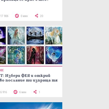
117 906
0 мин
20
ОВЕ
Т: Избери ФЕЯ и открий
во послание ти изпраща тя
16 916
6 мин
1