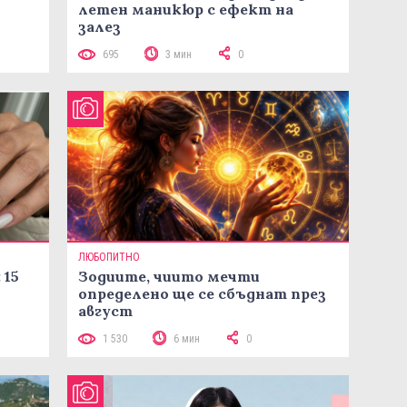
летен маникюр с ефект на
залез
695
3 мин
0
ЛЮБОПИТНО
 15
Зодиите, чиито мечти
определено ще се сбъднат през
август
1 530
6 мин
0