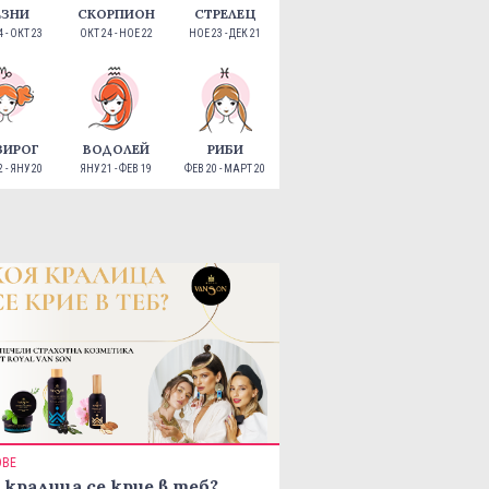
ЕЗНИ
СКОРПИОН
СТРЕЛЕЦ
 - ОКТ 23
ОКТ 24 - НОЕ 22
НОЕ 23 - ДЕК 21
ЗИРОГ
ВОДОЛЕЙ
РИБИ
 - ЯНУ 20
ЯНУ 21 - ФЕВ 19
ФЕВ 20 - МАРТ 20
ОВЕ
 кралица се крие в теб?