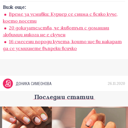
Виж още:
Време за усмивки: Куриер се снима с всяко куче,
което посети
20 доказателства, че животът с домашни
любимци никога не е скучен
16 смесени породи кучета, които ще ви накарат
да се усмихнете въпреки всичко
26.11.2020
ДОНИКА СИМЕОНОВА
Последни статии