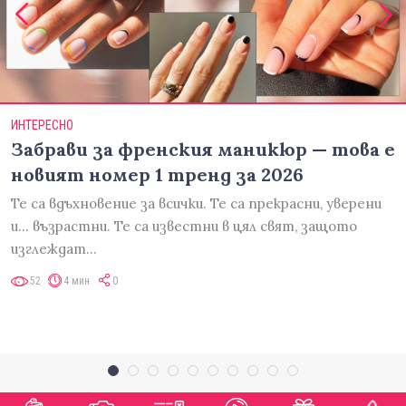
ИНТЕРЕСНО
Забрави за френския маникюр — това е
новият номер 1 тренд за 2026
Те са вдъхновение за всички. Те са прекрасни, уверени
и... възрастни. Те са известни в цял свят, защото
изглеждат…
52
4 мин
0