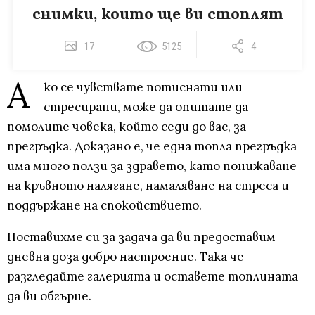
снимки, които ще ви стоплят
17
5125
4
А
ко се чувствате потиснати или
стресирани, може да опитате да
помолите човека, който седи до вас, за
прегръдка. Доказано е, че една топла прегръдка
има много ползи за здравето, като понижаване
на кръвното налягане, намаляване на стреса и
поддържане на спокойствието.
Поставихме си за задача да ви предоставим
дневна доза добро настроение. Така че
разгледайте галерията и оставете топлината
да ви обгърне.