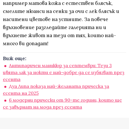
например матова кожа с естествен блясък,
смелите нюанси на сенки за очи с лек блясък и
наситени цветове на устните. За повече
вдъхновение разгледайте галерията ни и
вдъхнете живот на тези от тях, които най-
много ви допадат!
Виж още:
Антипаричен маникюр за септември: Тези 3
цвята лак за нокти е най-добре да се избягват през
есента
Дуа Липа показа най-желаната прическа за
есента на 2025
6 модерни прически от 90-те години, които ще
се завърнат на мода през есента