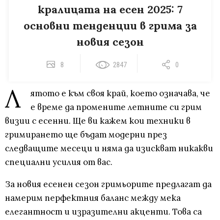
кралицата на есен 2025: 7
основни тенденции в грима за
новия сезон
8
2847
0
Л
ятото е към своя край, което означава, че
е време да промените летните си грим
визии с есенни. Ще ви кажем кои техники в
гримирането ще бъдат модерни през
следващите месеци и няма да изискват никакви
специални усилия от вас.
За новия есенен сезон гримьорите предлагат да
намерим перфектния баланс между мека
елегантност и изразителни акценти. Това са