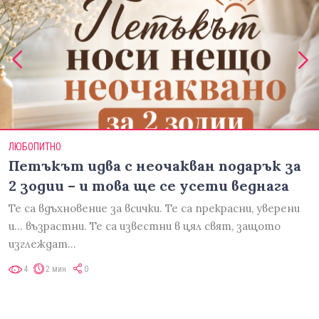
ЛЮБОПИТНО
Петъкът идва с неочакван подарък за
2 зодии – и това ще се усети веднага
Те са вдъхновение за всички. Те са прекрасни, уверени
и... възрастни. Те са известни в цял свят, защото
изглеждат…
4
2 мин
0