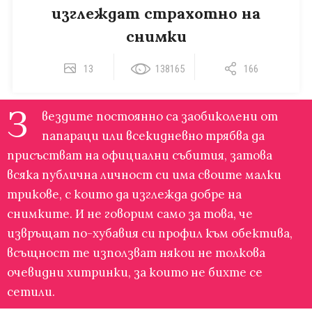
изглеждат страхотно на
снимки
13
138165
166
З
вездите постоянно са заобиколени от
папараци или всекидневно трябва да
присъстват на официални събития, затова
всяка публична личност си има своите малки
трикове, с които да изглежда добре на
снимките. И не говорим само за това, че
извръщат по-хубавия си профил към обектива,
всъщност те използват някои не толкова
очевидни хитринки, за които не бихте се
сетили.