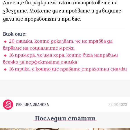
Днес ще ви разкрием някои от триковете на
звездите. Можете да ги пробвате и да видите
дали ще проработят и при вас.
Виж още:
20 снимки, които доказват, че не трябва да
вярваме на социалните мрежи
16 примера, че има хора, които биха направили
всичко за перфектната снимка
16 трика, с които ще правите страхотни снимки
23.08.2023
ИВЕЛИНА ИВАНОВА
Последни статии