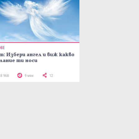
ОВЕ
т: Избери ангел и виж какво
лание ти носи
18 968
9 мин
12