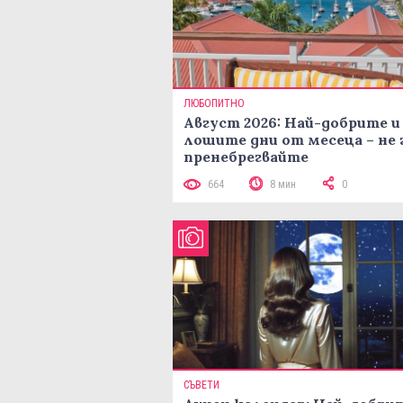
ЛЮБОПИТНО
Август 2026: Най-добрите и
лошите дни от месеца – не 
пренебрегвайте
664
8 мин
0
СЪВЕТИ