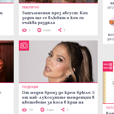
В
ЛЮБОПИТНО
СЕП 24
ст
Затъмнения през август: Кои
зодии ще се влюбят и кои ги
очаква раздяла
3
6 мин
0
КО
ДЕК 22
ТЕНДЕНЦИИ
с
От меден бронз до крем брюле: 5
от най-луксозните тенденции в
цветовете за коса в края на
лятото
ТЕСТ
191
4 мин
0
Коя