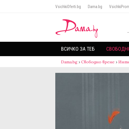
VsichkiOferti.bg
Dama.bg
VsichkiProm
ВСИЧКО ЗА ТЕБ
СВОБОДН
Dama.bg
›
Свободно време
›
Инт