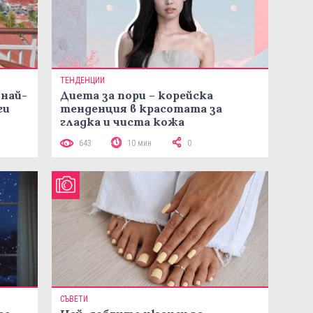
ТЕНДЕНЦИИ
 най-
Диета за пори – корейска
ги
тенденция в красотата за
гладка и чиста кожа
643
10 мин
0
СЪВЕТИ