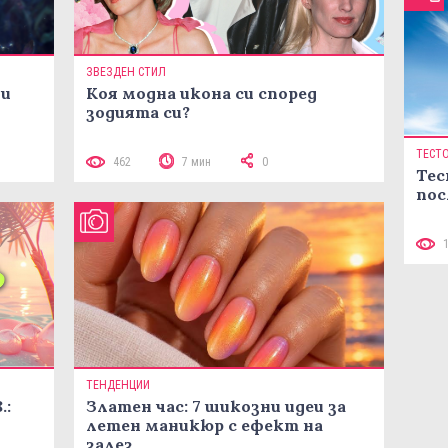
ЗВЕЗДЕН СТИЛ
ни
Коя модна икона си според
зодията си?
ТЕСТ
462
7 мин
0
Тес
пос
ТЕНДЕНЦИИ
.:
Златен час: 7 шикозни идеи за
летен маникюр с ефект на
залез