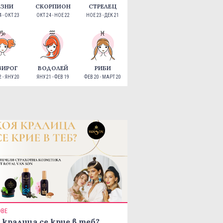
ЕЗНИ
СКОРПИОН
СТРЕЛЕЦ
 - ОКТ 23
ОКТ 24 - НОЕ 22
НОЕ 23 - ДЕК 21
ЗИРОГ
ВОДОЛЕЙ
РИБИ
 - ЯНУ 20
ЯНУ 21 - ФЕВ 19
ФЕВ 20 - МАРТ 20
ОВЕ
 кралица се крие в теб?