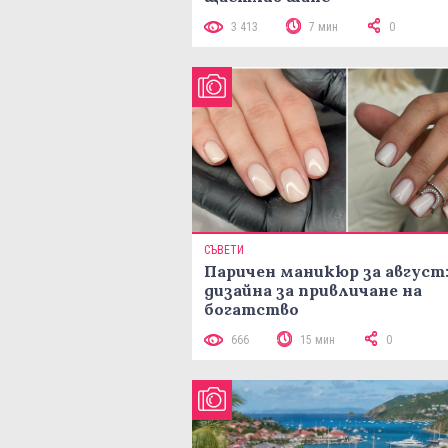
3 413
7 мин
0
СЪВЕТИ
Паричен маникюр за август:
дизайна за привличане на
богатство
666
15 мин
0