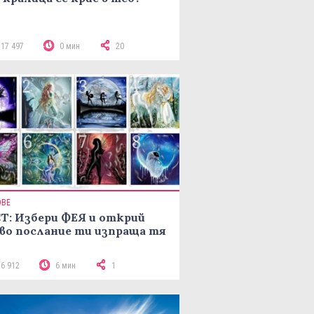
117 497
0 мин
20
ОВЕ
Т: Избери ФЕЯ и открий
во послание ти изпраща тя
16 912
6 мин
1