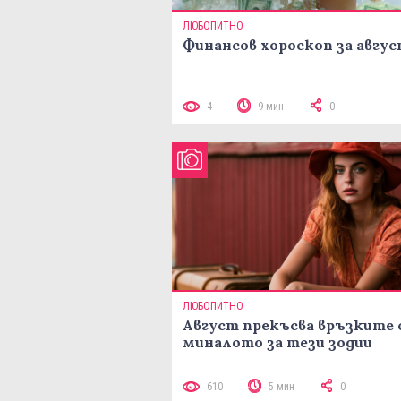
ЛЮБОПИТНО
Финансов хороскоп за авгу
4
9 мин
0
ЛЮБОПИТНО
Август прекъсва връзките 
миналото за тези зодии
610
5 мин
0