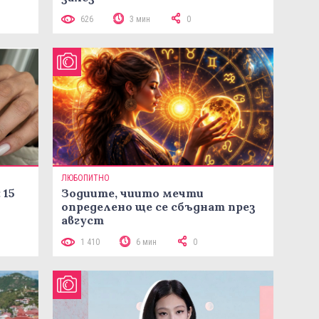
626
3 мин
0
ЛЮБОПИТНО
 15
Зодиите, чиито мечти
определено ще се сбъднат през
август
1 410
6 мин
0