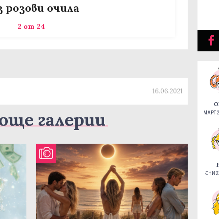
з розови очила
2 от 24
16.06.2021
О
още галерии
МАРТ 2
ЮНИ 22