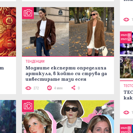
ТЕНДЕНЦИИ
ст
Модните експерти определиха
артикула, в който си струва да
инвестирате тази есен
ТЕСТ
272
4 мин
0
ТЕС
как