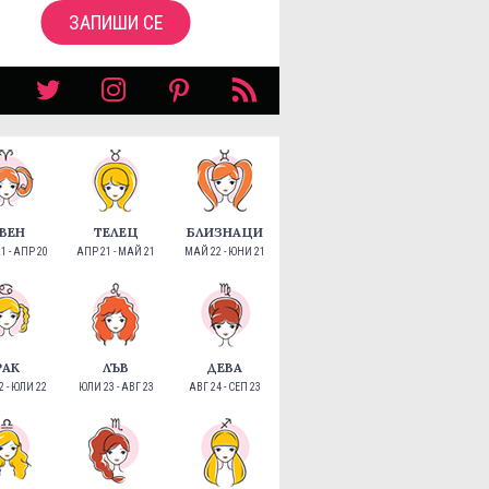
ЗАПИШИ СЕ
ВЕН
ТЕЛЕЦ
БЛИЗНАЦИ
1 - АПР 20
АПР 21 - МАЙ 21
МАЙ 22 - ЮНИ 21
РАК
ЛЪВ
ДЕВА
 - ЮЛИ 22
ЮЛИ 23 - АВГ 23
АВГ 24 - СЕП 23