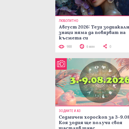
ЛЮБОПИТНО
Август 2026: Тези зодиакал
знаци няма да повярват на
късмета си
988
6 мин
0
ЗОДИИТЕ И АЗ
Седмичен хороскоп за 3-9.08
Коя зодия ще получи своя
щастлив шанс