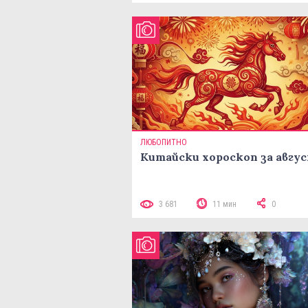
ЛЮБОПИТНО
Китайски хороскоп за авгу
3 681
11 мин
0