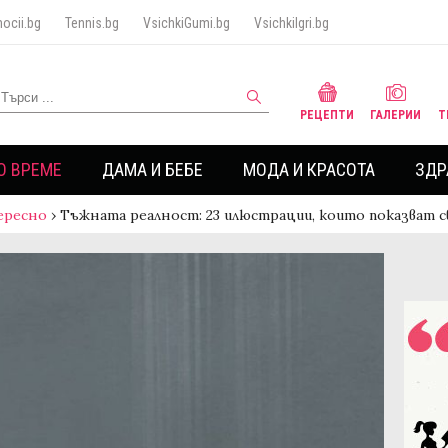
ocii.bg
Tennis.bg
VsichkiGumi.bg
VsichkiIgri.bg
РЕЦЕПТИ
ГАЛЕРИИ
Т
О ВРЕМЕ
ДАМА И БЕБЕ
МОДА И КРАСОТА
ЗДР
ересно
›
Тъжната реалност: 23 илюстрации, които показват с