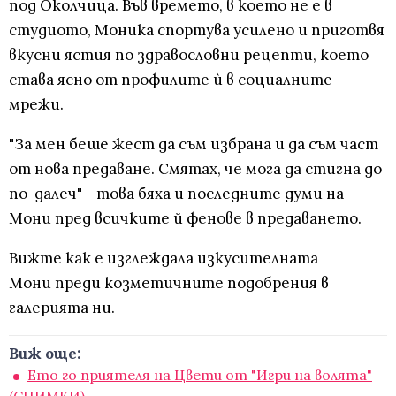
под Околчица. Във времето, в което не е в
студиото, Моника спортува усилено и приготвя
вкусни ястия по здравословни рецепти, което
става ясно от профилите ѝ в социалните
мрежи.
"За мен беше жест да съм избрана и да съм част
от нова предаване. Смятах, че мога да стигна до
по-далеч" - това бяха и последните думи на
Мони пред всичките й фенове в предаването.
Вижте как е изглеждала изкусителната
Мони преди козметичните подобрения в
галерията ни.
Виж още:
Ето го приятеля на Цвети от "Игри на волята"