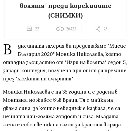
волята" преди корекциите
(СНИМКИ)
22
26422
26
В
днешната галерия ви представяме "Мисис
България 2020" Моника Николаева, която
отпадна злощастно от "Игри на волята" сезон 5,
заради контузия, получена при опит да премине
през "люлката на смъртта".
Моника Николаева е на 35 години и е родена в
Монтана, но живее във Враца. Тя е майка на
двама сина, за които неведнъж е казвала, че са
нейната най-голяма гордост и сила. Младата
жена е собственик на салон за красота в града