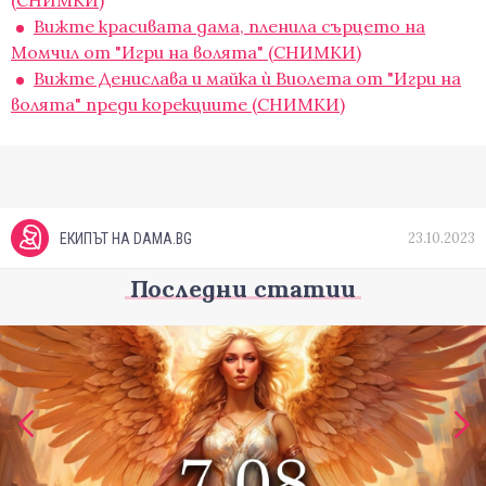
(СНИМКИ)
Вижте красивата дама, пленила сърцето на
Момчил от "Игри на волята" (СНИМКИ)
Вижте Денислава и майка ѝ Виолета от "Игри на
волята" преди корекциите (СНИМКИ)
23.10.2023
ЕКИПЪТ НА DAMA.BG
Последни статии