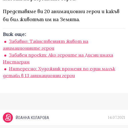
Представяме ви 20 анимационни герои и какъв
би бил животът им на Земята.
Виж още:
Забавно: Тайнственият живот на
анимационните герои
Забавен проект: Ако героите на Дисни имаха
Инстаграм
Интересно: Художник променя по един малък
детайл в 13 анимационни герои
14.07.2021
ЙОАННА КОЛАРОВА