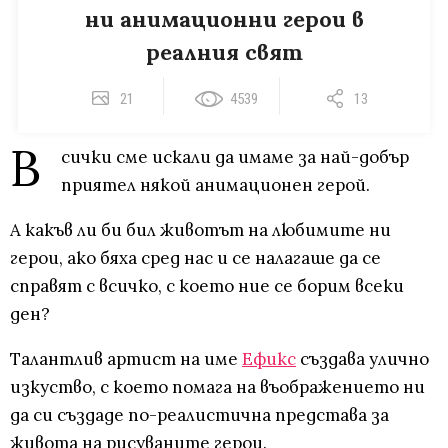
ни анимационни герои в
реалния свят
21
4539
13
В
сички сме искали да имаме за най-добър
приятел някой анимационен герой.
А какъв ли би бил животът на любимите ни
герои, ако бяха сред нас и се налагаше да се
справят с всичко, с което ние се борим всеки
ден?
Талантлив артист на име
Ефикс
създава улично
изкуство, с което помага на въображението ни
да си създаде по-реалистична представа за
живота на рисуваните герои.