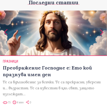
Последни статии
ПРАЗНИЦИ
Преображение Господне е: Ето кой
празнува имен ден
Те са вдъхновение за всички. Те са прекрасни, уверени
и... възрастни. Те са известни в цял свят, защото
изглеждат…
75
4 мин
0