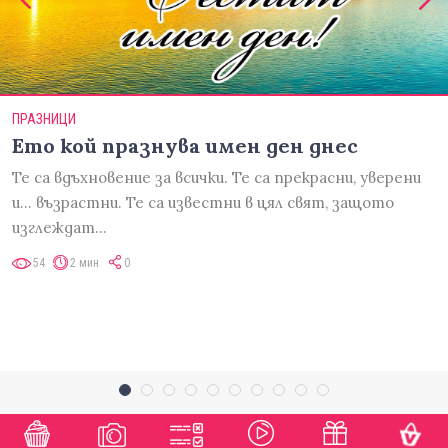
ПРАЗНИЦИ
Ето кой празнува имен ден днес
Те са вдъхновение за всички. Те са прекрасни, уверени
и... възрастни. Те са известни в цял свят, защото
изглеждат…
54
2 мин
0