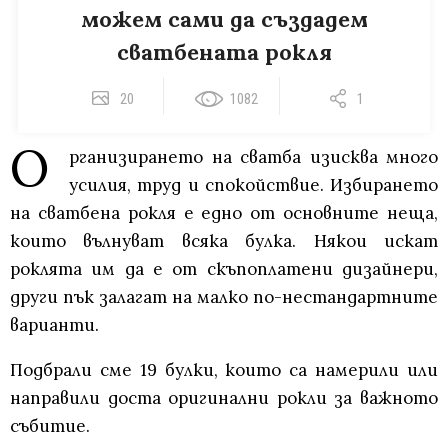
можем сами да създадем
сватбената рокля
20
1082
1
О
рганизирането на сватба изисква много
усилия, труд и спокойствие. Избирането
на сватбена рокля е едно от основните неща,
които вълнуват всяка булка. Някои искат
роклята им да е от скъпоплатени дизайнери,
други пък залагат на малко по-нестандартните
варианти.
Подбрали сме 19 булки, които са намерили или
направили доста оригинални рокли за важното
събитие.