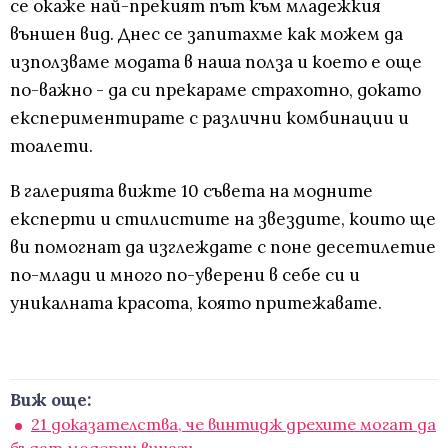
се окаже най-прекият път към младежкия
външен вид. Днес се запитахме как можем да
използваме модата в наша полза и което е още
по-важно - да си прекараме страхотно, докато
експериментирате с различни комбинации и
тоалети.
В галерията вижте 10 съвета на модните
експерти и стилистите на звездите, които ще
ви помогнат да изглеждате с поне десетилетие
по-млади и много по-уверени в себе си и
уникалната красота, която притежавате.
Виж още:
21 доказателства, че винтидж дрехите могат да