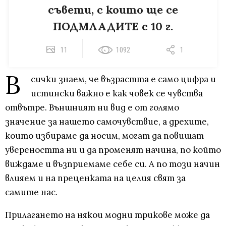
съвети, с които ще се
ПОДМЛАДИТЕ с 10 г.
11
1092
1
В
сички знаем, че възрастта е само цифра и
истински важно е как човек се чувства
отвътре. Външният ни вид е от голямо
значение за нашето самочувствие, а дрехите,
които избираме да носим, могат да повишат
увереността ни и да променят начина, по който
виждаме и възприемаме себе си. А по този начин
влияем и на преценката на целия свят за
самите нас.
Прилагането на някои модни трикове може да