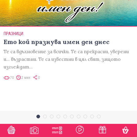
ПРАЗНИЦИ
Ето кой празнува имен ден днес
Те са вдъхновение за всички. Те са прекрасни, уверени
и... възрастни. Те са известни в цял свят, защото
изглеждат…
70
2 мин
0