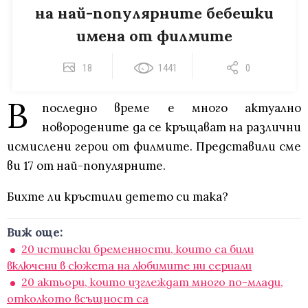
на най-популярните бебешки
имена от филмите
18
1441
0
В
последно време е много актуално
новородените да се кръщават на различни
исмислени герои от филмите. Представили сме
ви 17 от най-популярните.
Бихте ли кръстили детето си така?
Виж още:
20 истински бременности, които са били
включени в сюжета на любимите ни сериали
20 актьори, които изглеждат много по-млади,
отколкото всъщност са