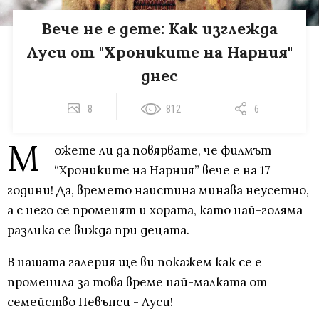
Вече не е дете: Как изглежда
Луси от "Хрониките на Нарния"
днес
8
812
6
М
ожете ли да повярвате, че филмът
“Хрониките на Нарния” вече е на 17
години! Да, времето наистина минава неусетно,
а с него се променят и хората, като най-голяма
разлика се вижда при децата.
В нашата галерия ще ви покажем как се е
променила за това време най-малката от
семейство Певънси - Луси!