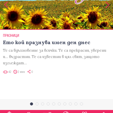
ПРАЗНИЦИ
Ето кой празнува имен ден днес
Те са вдъхновение за всички. Те са прекрасни, уверени
и... възрастни. Те са известни в цял свят, защото
изглеждат…
42
2 мин
0