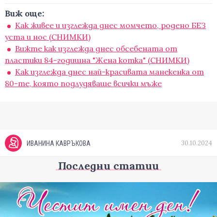
Виж още:
Как живее и изглежда днес момчето, родено БЕЗ
уста и нос (СНИМКИ)
Вижте как изглежда днес обсебената от
пластики 84-годишна "Жена котка" (СНИМКИ)
Как изглежда днес най-красивата манекенка от
80-те, която подлудяваше всички мъже
30.10.2024
ИВАНИНА КАВРЪКОВА
Последни статии