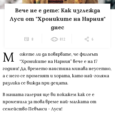
Вече не е дете: Как изглежда
Луси от "Хрониките на Нарния"
днес
8
812
6
М
ожете ли да повярвате, че филмът
“Хрониките на Нарния” вече е на 17
години! Да, времето наистина минава неусетно,
а с него се променят и хората, като най-голяма
разлика се вижда при децата.
В нашата галерия ще ви покажем как се е
променила за това време най-малката от
семейство Певънси - Луси!