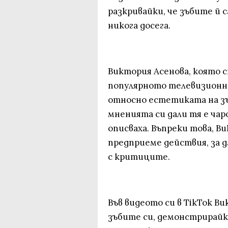
разкривайки, че зъбите й 
никога досега.
Виктория Асенова, която с
популярното телевизионно
относно естетиката на зъ
мненията си дали тя е чар
описваха. Въпреки това, В
предприеме действия, за д
с критиците.
Във видеото си в TikTok В
зъбите си, демонстрирайк