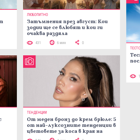
ЛЮБОПИТНО
ст
Затъмнения през август: Кои
зодии ще се влюбят и кои ги
очаква раздяла
431
6 мин
0
ТЕСТ
Тес
пос
ТЕНДЕНЦИИ
с
От меден бронз до крем брюле: 5
от най-луксозните тенденции в
цветовете за коса в края на
лятото