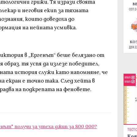
тологични грижи. Тя изрази своята
В
олекар и неговия екип за тяхната
СЕП 24
ознания, които доведоха до
рмация на нейната усмивка.
КО
ДЕК 22
Виктория в „Ергенът“ беше белязано от
 образ, тя успя да излезе победител,
йната история служи като напомняне, че
на екран е точно така. След хейта в
 радва на подкрепата на феновете.
нът" получи за утеха джип за 800 000?
ТЕСТ
Коя