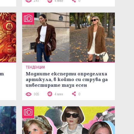
241
4 мин
0
ТЕНДЕНЦИИ
ст
Модните експерти определиха
артикула, в който си струва да
инвестирате тази есен
305
4 мин
0