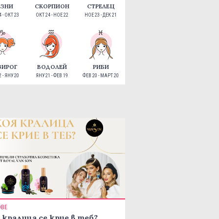
ЕЗНИ
СКОРПИОН
СТРЕЛЕЦ
 - ОКТ 23
ОКТ 24 - НОЕ 22
НОЕ 23 - ДЕК 21
ЗИРОГ
ВОДОЛЕЙ
РИБИ
 - ЯНУ 20
ЯНУ 21 - ФЕВ 19
ФЕВ 20 - МАРТ 20
ОВЕ
 кралица се крие в теб?