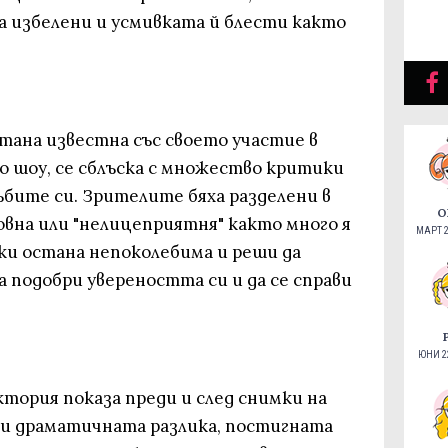
са избелени и усмивката й блести както
тана известна със своето участие в
 шоу, се сблъска с множество критики
бите си. Зрителите бяха разделени в
О
овна или "нелицеприятня" както много я
МАРТ 2
ики остана непоколебима и реши да
а подобри увереността си и да се справи
ЮНИ 22
иктория показа преди и след снимки на
и драматичната разлика, постигната