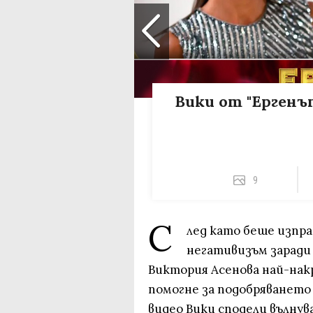
Вики oт "Ергенът
9
С
лед като беше изпр
негативизъм заради 
Виктория Асенова най-нак
помогне за подобряването 
видео Вики сподели вълнув