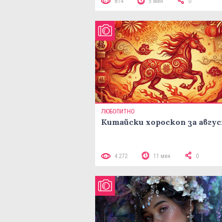
814
5 мин
0
ЛЮБОПИТНО
Китайски хороскоп за авгу
4 272
11 мин
0