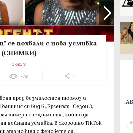
" се похвали с нова усмивка
(СНИМКИ)
1 от 9
8751
1
авена пред безмилостен тормоз и
АБ
външния си вид в „Ергенът“ Сезон 3,
рая намери специалиста, който да
на нейната усмивка. В скорошно TikTok
ащата новина с феновете си,