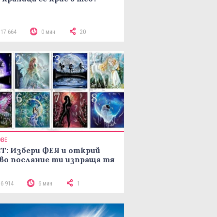
117 664
0 мин
20
ОВЕ
Т: Избери ФЕЯ и открий
во послание ти изпраща тя
16 914
6 мин
1