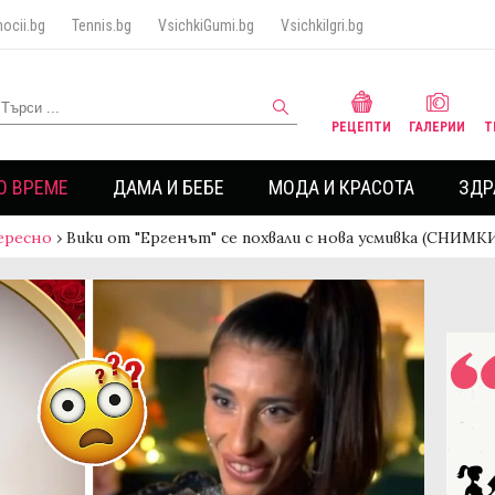
ocii.bg
Tennis.bg
VsichkiGumi.bg
VsichkiIgri.bg
РЕЦЕПТИ
ГАЛЕРИИ
Т
О ВРЕМЕ
ДАМА И БЕБЕ
МОДА И КРАСОТА
ЗДР
ересно
›
Вики oт "Ергенът" се похвали с нова усмивка (СНИМК