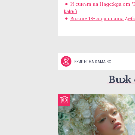
И синът на Надежда от "
какъв
Вижте 18-годишната Дебо
ЕКИПЪТ НА DAMA.BG
Виж 