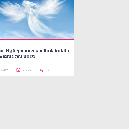
ОВЕ
т: Избери ангел и виж какво
лание ти носи
18 972
9 мин
12