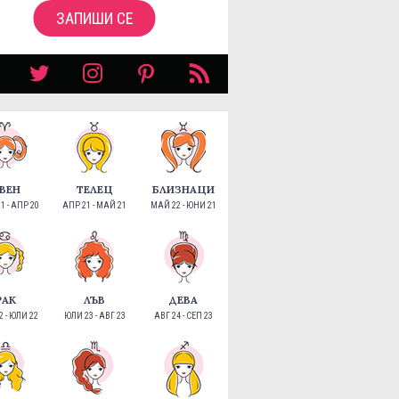
ЗАПИШИ СЕ
ВЕН
ТЕЛЕЦ
БЛИЗНАЦИ
1 - АПР 20
АПР 21 - МАЙ 21
МАЙ 22 - ЮНИ 21
РАК
ЛЪВ
ДЕВА
 - ЮЛИ 22
ЮЛИ 23 - АВГ 23
АВГ 24 - СЕП 23