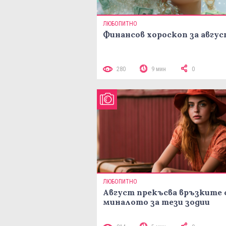
ЛЮБОПИТНО
Финансов хороскоп за авгу
280
9 мин
0
ЛЮБОПИТНО
Август прекъсва връзките 
миналото за тези зодии