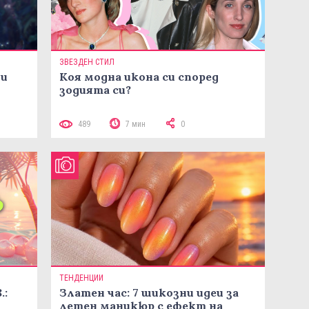
ЗВЕЗДЕН СТИЛ
ни
Коя модна икона си според
зодията си?
489
7 мин
0
ТЕНДЕНЦИИ
.:
Златен час: 7 шикозни идеи за
летен маникюр с ефект на