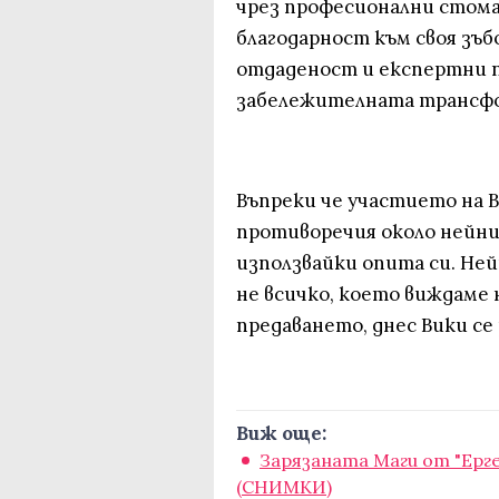
чрез професионални стома
благодарност към своя зъб
отдаденост и експертни п
забележителната трансфо
Въпреки че участието на 
противоречия около нейния
използвайки опита си. Не
не всичко, което виждаме 
предаването, днес Вики се
Виж още:
Зарязаната Маги от "Ерге
(СНИМКИ)