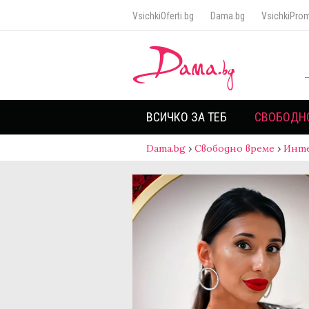
VsichkiOferti.bg
Dama.bg
VsichkiProm
ВСИЧКО ЗА ТЕБ
СВОБОДН
Dama.bg
›
Свободно време
›
Инт