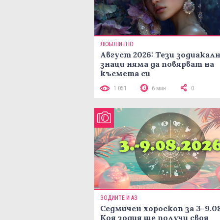
ЛЮБОПИТНО
Август 2026: Тези зодиакал
знаци няма да повярват на
късмета си
1 051
6 мин
0
ЗОДИИТЕ И АЗ
Седмичен хороскоп за 3-9.08
Коя зодия ще получи своя