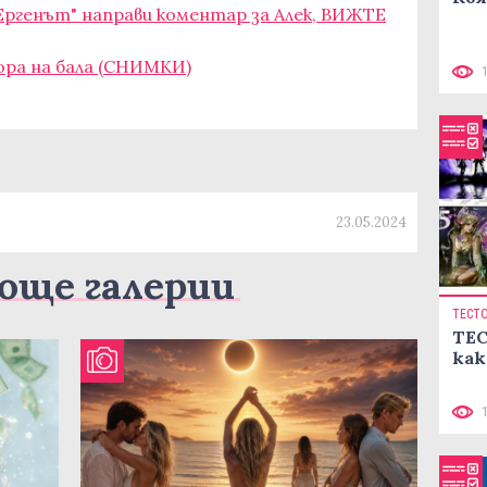
Ергенът" направи коментар за Алек, ВИЖТЕ
ра на бала (СНИМКИ)
23.05.2024
още галерии
ТЕСТ
ТЕС
как