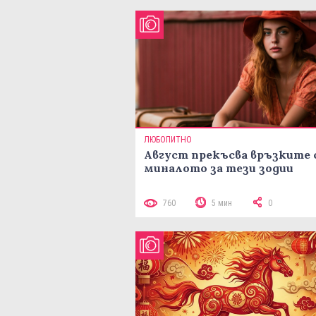
ЛЮБОПИТНО
Август прекъсва връзките 
миналото за тези зодии
760
5 мин
0