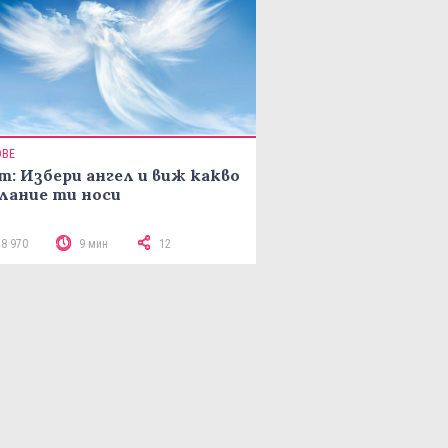
ОВЕ
т: Избери ангел и виж какво
лание ти носи
18 970
9 мин
12