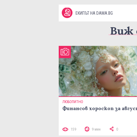
ЕКИПЪТ НА DAMA.BG
Виж 
ЛЮБОПИТНО
Финансов хороскоп за авгу
159
9 мин
0