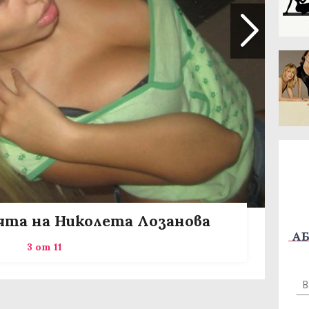
та на Николета Лозанова
АБ
3 от 11