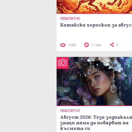
ЛЮБОПИТНО
Китайски хороскоп за авгу
4 089
11 мин
0
ЛЮБОПИТНО
Август 2026: Тези зодиакал
знаци няма да повярват на
късмета си