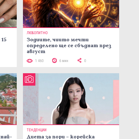
ЛЮБОПИТНО
 15
Зодиите, чиито мечти
определено ще се сбъднат през
август
1 460
6 мин
0
ТЕНДЕНЦИИ
 най-
Диета за пори – корейска