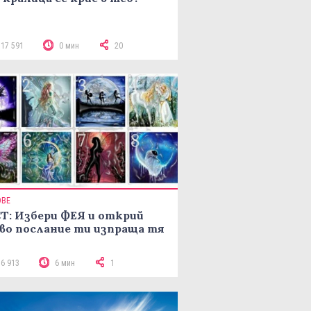
117 591
0 мин
20
ОВЕ
Т: Избери ФЕЯ и открий
во послание ти изпраща тя
16 913
6 мин
1