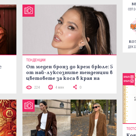
В
СЕП 24
КО
ДЕК 22
ТЕНДЕНЦИИ
с
От меден бронз до крем брюле: 5
от най-луксозните тенденции в
цветовете за коса в края на
лятото
224
4 мин
0
ТЕСТ
Коя