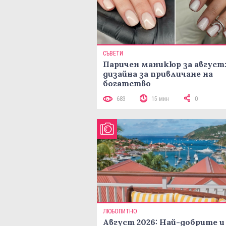
СЪВЕТИ
Паричен маникюр за август:
дизайна за привличане на
богатство
683
15 мин
0
ЛЮБОПИТНО
Август 2026: Най-добрите и