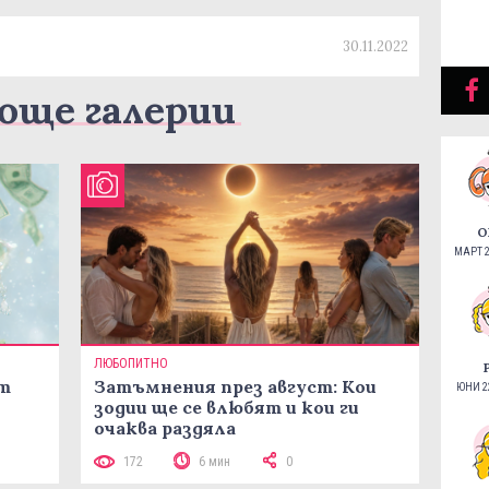
30.11.2022
още галерии
О
МАРТ 2
ЛЮБОПИТНО
ст
Затъмнения през август: Кои
ЮНИ 22
зодии ще се влюбят и кои ги
очаква раздяла
172
6 мин
0