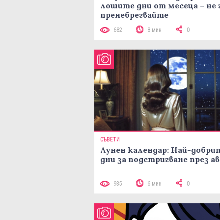
лошите дни от месеца – не 
пренебрегвайте
682
8 мин
0
СЪВЕТИ
Лунен календар: Най-добри
дни за подстригване през а
935
6 мин
0