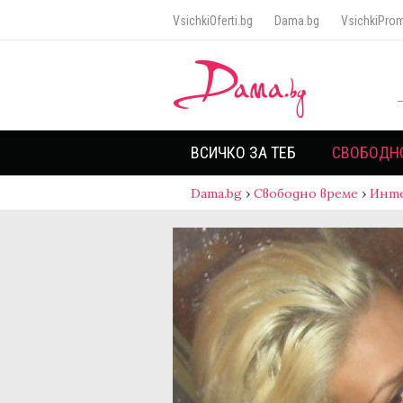
VsichkiOferti.bg
Dama.bg
VsichkiProm
ВСИЧКО ЗА ТЕБ
СВОБОДН
Dama.bg
›
Свободно време
›
Инт