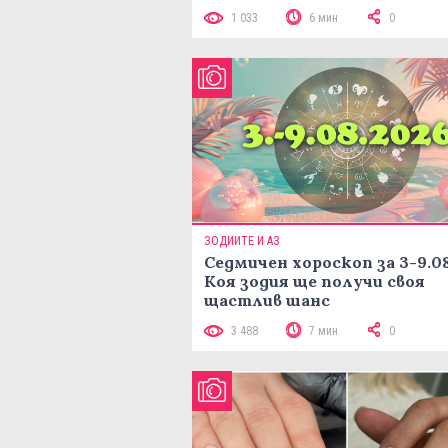
1 033
6 мин
0
ЗОДИИТЕ И АЗ
Седмичен хороскоп за 3-9.08
Коя зодия ще получи своя
щастлив шанс
3 488
7 мин
0