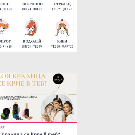
ЕЗНИ
СКОРПИОН
СТРЕЛЕЦ
 - ОКТ 23
ОКТ 24 - НОЕ 22
НОЕ 23 - ДЕК 21
ЗИРОГ
ВОДОЛЕЙ
РИБИ
 - ЯНУ 20
ЯНУ 21 - ФЕВ 19
ФЕВ 20 - МАРТ 20
ОВЕ
 кралица се крие в теб?