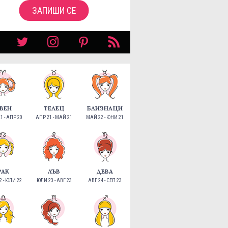
ЗАПИШИ СЕ
ВЕН
ТЕЛЕЦ
БЛИЗНАЦИ
1 - АПР 20
АПР 21 - МАЙ 21
МАЙ 22 - ЮНИ 21
РАК
ЛЪВ
ДЕВА
 - ЮЛИ 22
ЮЛИ 23 - АВГ 23
АВГ 24 - СЕП 23