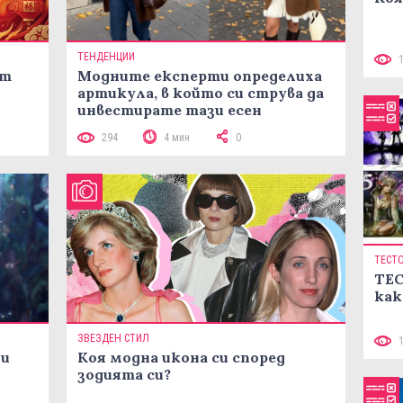
ТЕНДЕНЦИИ
ст
Модните експерти определиха
артикула, в който си струва да
инвестирате тази есен
294
4 мин
0
ТЕСТ
ТЕС
как
ЗВЕЗДЕН СТИЛ
ни
Коя модна икона си според
зодията си?