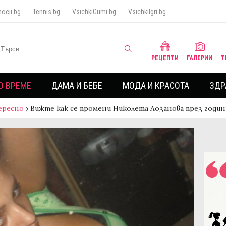
ocii.bg
Tennis.bg
VsichkiGumi.bg
VsichkiIgri.bg
РЕЦЕПТИ
ГАЛЕРИИ
Т
О ВРЕМЕ
ДАМА И БЕБЕ
МОДА И КРАСОТА
ЗДР
ересно
›
Вижте как се промени Николета Лозанова през годи