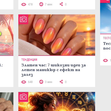
478
7 мин
0
ТЕСТ
Тес
пос
ТЕНДЕНЦИИ
.:
Златен час: 7 шикозни идеи за
летен маникюр с ефект на
залез
648
3 мин
0