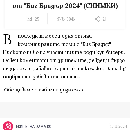
от "Биг Брадър 2024" (СНИМКИ)
25
3846
21
В
последния месец една от най-
коментираните теми е "Биг Брадър".
Ниското ниво на участниците роди куп бисери.
Освен коментари от зрителите, зевзеци бързо
създадоха и забавни картинки и колажи. Dama.bg
подбра най-забавните от тях.
Обещаваме стабилна доза смях.
13.11.2024
ЕКИПЪТ НА DAMA.BG