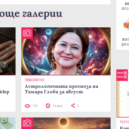
В
още галерии
СЕП 24
КО
ДЕК 22
ЛЮБОПИТНО
Астрологичната прогноза на
икюр
Тамара Глоба за август
153
14 мин
0
ТЕСТ
Коя