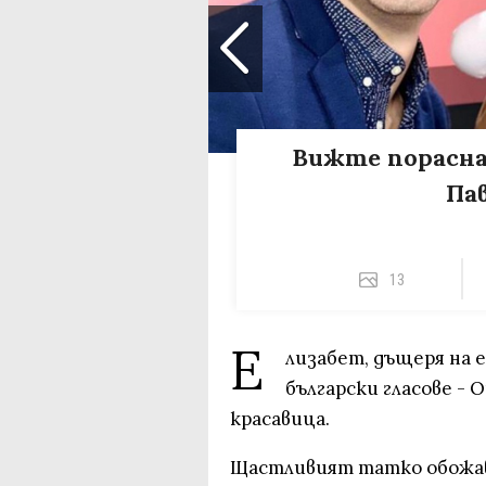
Вижте порасна
Па
13
Е
лизабет, дъщеря на 
български гласове - 
красавица.
Щастливият татко обожава