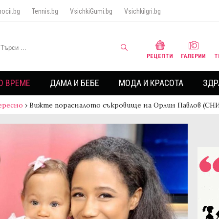
ocii.bg
Tennis.bg
VsichkiGumi.bg
VsichkiIgri.bg
РЕЦЕПТИ
ГАЛЕРИИ
Т
О ВРЕМЕ
ДАМА И БЕБЕ
МОДА И КРАСОТА
ЗДР
ересно
›
Вижте порасналото съкровище на Орлин Павлов (С