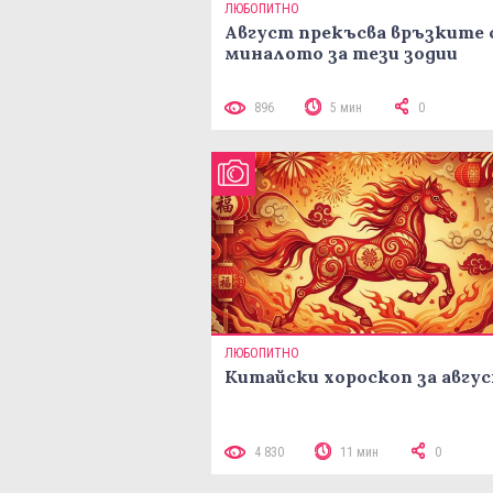
ЛЮБОПИТНО
Август прекъсва връзките 
миналото за тези зодии
896
5 мин
0
ЛЮБОПИТНО
Китайски хороскоп за авгу
4 830
11 мин
0