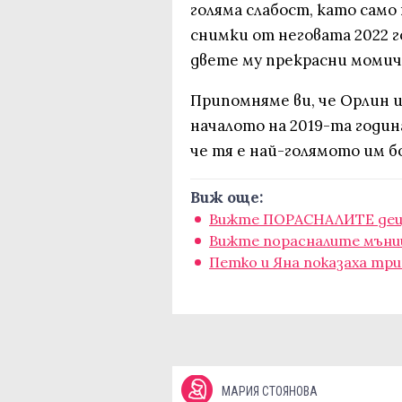
голяма слабост, като само 
снимки от неговата 2022 г
двете му прекрасни момич
Припомняме ви, че Орлин и
началото на 2019-та годин
че тя е най-голямото им б
Виж още:
Вижте ПОРАСНАЛИТЕ деца 
Вижте порасналите мъни
Петко и Яна показаха тр
МАРИЯ СТОЯНОВА