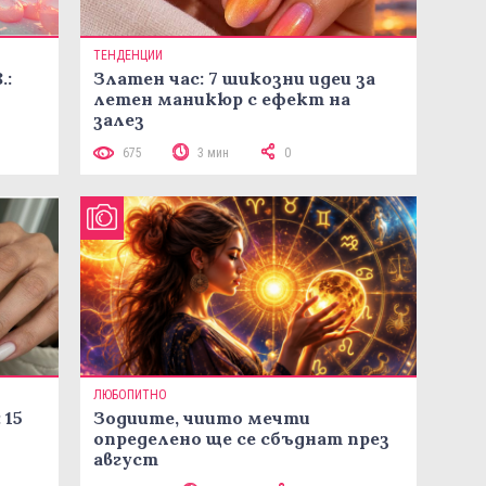
ТЕНДЕНЦИИ
.:
Златен час: 7 шикозни идеи за
летен маникюр с ефект на
залез
675
3 мин
0
ЛЮБОПИТНО
 15
Зодиите, чиито мечти
определено ще се сбъднат през
август