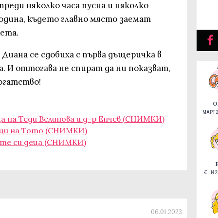
преди няколко часа пусна и няколко
одина, където главно място заемат
ета.
 Диана се сдобиха с първа дъщеричка в
а. И оттогава не спират да ни показват,
огатство!
О
МАРТ 2
на Теди Велинова и д-р Енчев (СНИМКИ)
ци на Тото (СНИМКИ)
ите си деца (СНИМКИ)
ЮНИ 22
06.01.2023