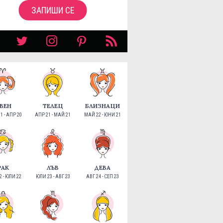
ЗАПИШИ СЕ
ВЕН
ТЕЛЕЦ
БЛИЗНАЦИ
1 - АПР 20
АПР 21 - МАЙ 21
МАЙ 22 - ЮНИ 21
РАК
ЛЪВ
ДЕВА
 - ЮЛИ 22
ЮЛИ 23 - АВГ 23
АВГ 24 - СЕП 23