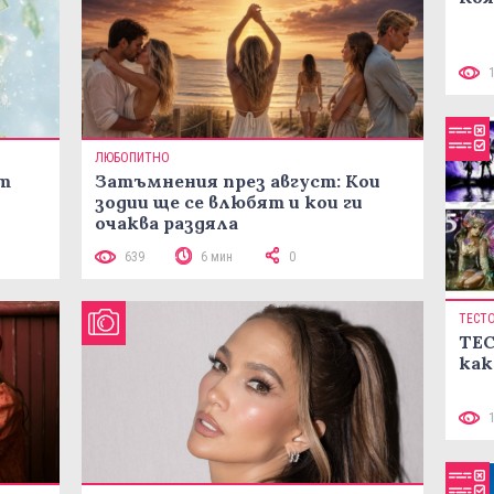
ЛЮБОПИТНО
ст
Затъмнения през август: Кои
зодии ще се влюбят и кои ги
очаква раздяла
639
6 мин
0
ТЕСТ
ТЕС
как