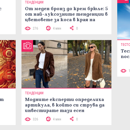
ТЕНДЕНЦИИ
с
От меден бронз до крем брюле: 5
от най-луксозните тенденции в
цветовете за коса в края на
лятото
276
4 мин
0
ТЕСТ
Тес
пос
ТЕНДЕНЦИИ
ст
Модните експерти определиха
артикула, в който си струва да
инвестирате тази есен
326
4 мин
0