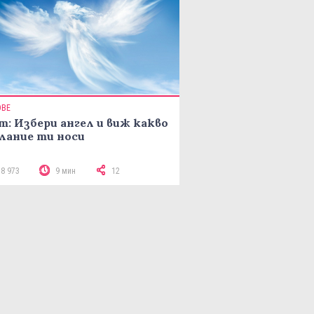
ОВЕ
т: Избери ангел и виж какво
лание ти носи
18 973
9 мин
12