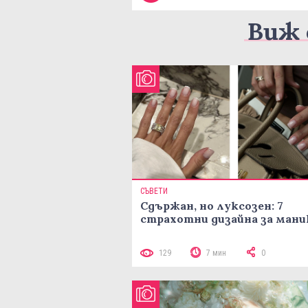
Виж 
СЪВЕТИ
Сдържан, но луксозен: 7
страхотни дизайна за ман
129
7 мин
0