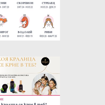
ЕЗНИ
СКОРПИОН
СТРЕЛЕЦ
 - ОКТ 23
ОКТ 24 - НОЕ 22
НОЕ 23 - ДЕК 21
ЗИРОГ
ВОДОЛЕЙ
РИБИ
 - ЯНУ 20
ЯНУ 21 - ФЕВ 19
ФЕВ 20 - МАРТ 20
ОВЕ
 кралица се крие в теб?