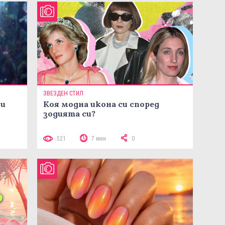
ЗВЕЗДЕН СТИЛ
ни
Коя модна икона си според
зодията си?
521
7 мин
0