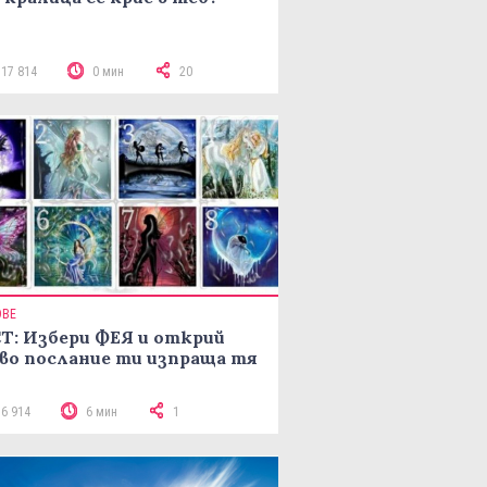
117 814
0 мин
20
ОВЕ
Т: Избери ФЕЯ и открий
во послание ти изпраща тя
16 914
6 мин
1