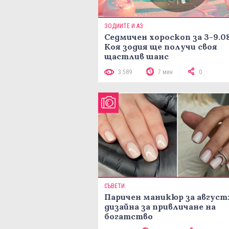
ЗОДИИТЕ И АЗ
Седмичен хороскоп за 3-9.08
Коя зодия ще получи своя
щастлив шанс
3 589
7 мин
0
СЪВЕТИ
Паричен маникюр за август:
дизайна за привличане на
богатство