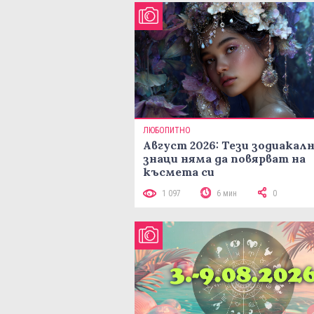
ЛЮБОПИТНО
Август 2026: Тези зодиакал
знаци няма да повярват на
късмета си
1 097
6 мин
0