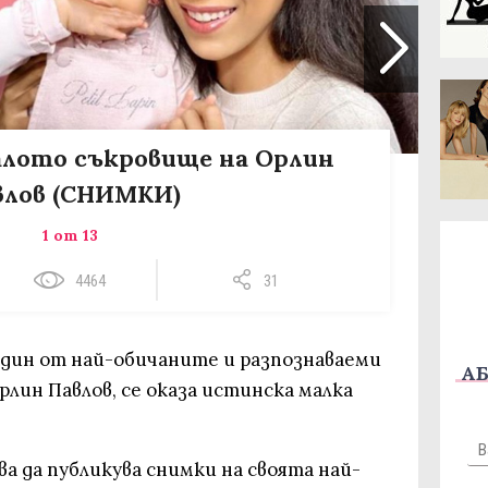
лото съкровище на Орлин
влов (СНИМКИ)
1 от 13
4464
31
един от най-обичаните и разпознаваеми
АБ
Орлин Павлов, се оказа истинска малка
 да публикува снимки на своята най-