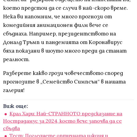
което предстои да се случи в най-скоро време.
Нека ви напомним, че много прогнози от
комедийния анимационен филм вече се
сбъднаха. Например, президентството на
Доналд Тръмп и пандемията от Коронавирус
бяха показани в шоуто много преди да станат
реалност.
Разберете какво грози човечеството според
прогнозите в „Семейство Симпсън“ в нашата
галерия!
Виж още:
Крал Хари: Най-СТРАННОТО предсказание на
Нострадамус за 2024, което вече започва да се
сбъдва
Тест: Погледнете оптичната илюзия и