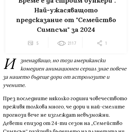
"Време е да строим бункери":
Най-ужасяващото
предсказание от "Семейство
Симпсън" за 2024
5
2117
1
И
зненадващо, но този американски
комедиен анимационен сериал знае повече
за нашето бъдеще дори от астролозите и
учените.
През последните няколко години човечеството
преживя толкова много, че дори и най-смелите
прогнози вече не изглеждат невъзможни.
Девети епизод от 24-ти сезон на „Семейство
Симпсън“ разкрива бъдещето на планетата ни,