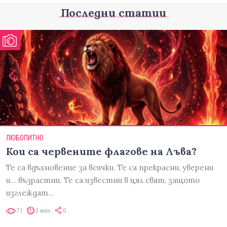
Последни статии
ЛЮБОПИТНО
Кои са червените флагове на Лъва?
Те са вдъхновение за всички. Те са прекрасни, уверени
и... възрастни. Те са известни в цял свят, защото
изглеждат…
71
3 мин
0