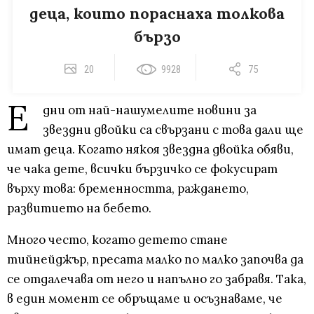
деца, които пораснаха толкова
бързо
20
9928
75
Е
дни от най-нашумелите новини за
звездни двойки са свързани с това дали ще
имат деца. Когато някоя звездна двойка обяви,
че чака дете, всички бързичко се фокусират
върху това: бременността, раждането,
развитието на бебето.
Много често, когато детето стане
тийнейджър, пресата малко по малко започва да
се отдалечава от него и напълно го забравя. Така,
в един момент се обръщаме и осъзнаваме, че