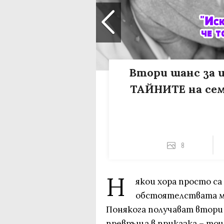
Втори шанс за 
ТАЙНИТЕ на сем
8
Н
якои хора просто са 
обстоятелствата мо
Понякога получават втори
превръща в приказка – точ