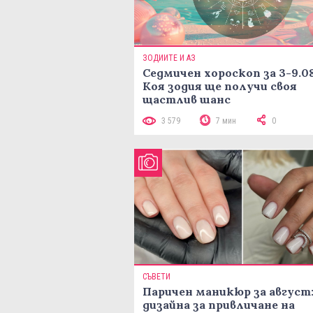
ЗОДИИТЕ И АЗ
Седмичен хороскоп за 3-9.08
Коя зодия ще получи своя
щастлив шанс
3 579
7 мин
0
СЪВЕТИ
Паричен маникюр за август:
дизайна за привличане на