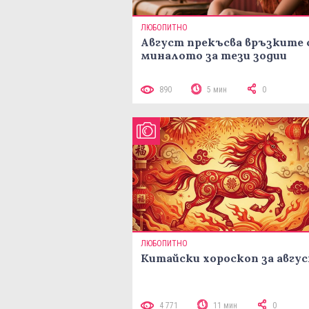
ЛЮБОПИТНО
Август прекъсва връзките 
миналото за тези зодии
890
5 мин
0
ЛЮБОПИТНО
Китайски хороскоп за авгу
4 771
11 мин
0