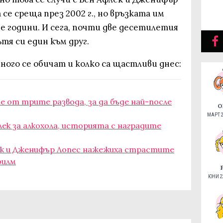
 се среща през 2002 г., но връзката им
е години. И сега, почти две десетилетия
тя си един към друг.
ного се обичат и колко са щастливи днес:
 от трите развода, за да бъде най-после
О
МАРТ 2
лек за алкохола, историята с наградите
флек и Дженифър Лопес нажежиха страстите
филм
ЮНИ 22