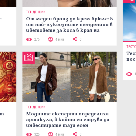
ТЕНДЕНЦИИ
с
От меден бронз до крем брюле: 5
от най-луксозните тенденции в
цветовете за коса в края на
лятото
275
4 мин
0
ТЕСТ
Тес
пос
ТЕНДЕНЦИИ
ст
Модните експерти определиха
артикула, в който си струва да
инвестирате тази есен
325
4 мин
0