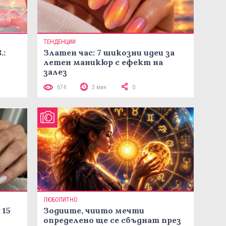
ТЕНДЕНЦИИ
.:
Златен час: 7 шикозни идеи за
летен маникюр с ефект на
залез
674
3 мин
0
ЛЮБОПИТНО
 15
Зодиите, чиито мечти
определено ще се сбъднат през