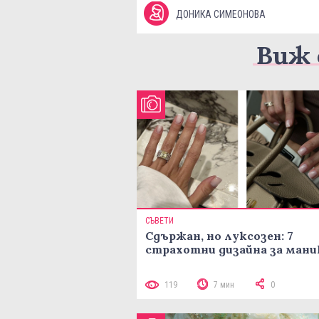
ДОНИКА СИМЕОНОВА
Виж 
СЪВЕТИ
Сдържан, но луксозен: 7
страхотни дизайна за ман
119
7 мин
0