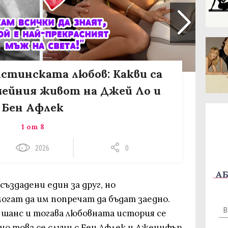
истинската любов: Какви са
ейния живот на Джей Ло и
Бен Афлек
1 от 8
2026
0
АБ
създадени един за друг, но
гат да им попречат да бъдат заедно.
 шанс и тогава любовната история се
но това се случи с Бен Афлек и Дженифър