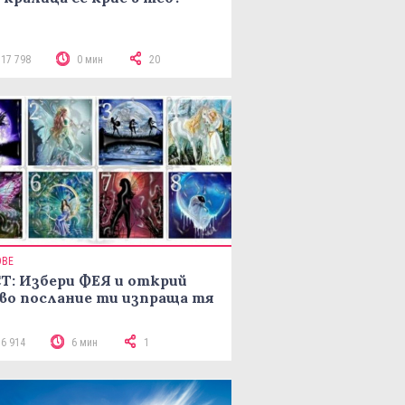
117 798
0 мин
20
ОВЕ
Т: Избери ФЕЯ и открий
во послание ти изпраща тя
16 914
6 мин
1