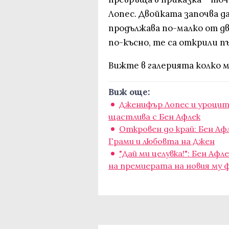
Лопес. Двойката започва да
продължава по-малко от дв
по-късно, те са открили пъ
Вижте в галерията колко м
Виж още:
Дженифър Лопес и уроците
щастлива с Бен Афлек
Откровен до край: Бен Аф
Грами и любовта на Джен
"Дай ми целувка!": Бен А
на премиерата на новия му 