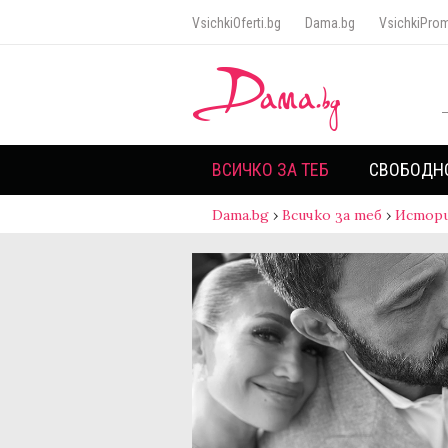
VsichkiOferti.bg
Dama.bg
VsichkiProm
ВСИЧКО ЗА ТЕБ
СВОБОДН
Dama.bg
›
Всичко за теб
›
Истори