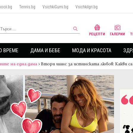
ocii.bg
Tennis.bg
VsichkiGumi.bg
VsichkiIgri.bg
РЕЦЕПТИ
ГАЛЕРИИ
Т
О ВРЕМЕ
ДАМА И БЕБЕ
МОДА И КРАСОТА
ЗДР
ите на една дама
›
Втори шанс за истинската любов: Какви 