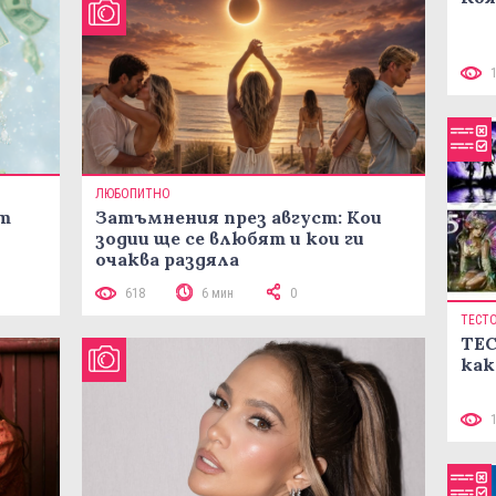
ЛЮБОПИТНО
ст
Затъмнения през август: Кои
зодии ще се влюбят и кои ги
очаква раздяла
618
6 мин
0
ТЕСТ
ТЕС
как