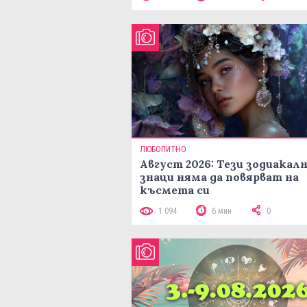
ЛЮБОПИТНО
Август 2026: Тези зодиакал
знаци няма да повярват на
късмета си
1 094
6 мин
0