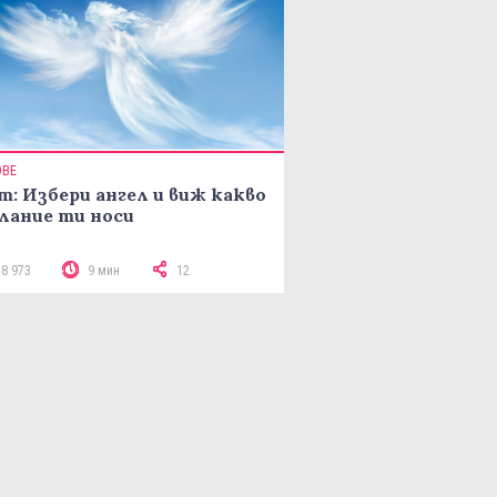
ОВЕ
т: Избери ангел и виж какво
лание ти носи
18 973
9 мин
12