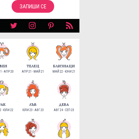
ЗАПИШИ СЕ
ВЕН
ТЕЛЕЦ
БЛИЗНАЦИ
1 - АПР 20
АПР 21 - МАЙ 21
МАЙ 22 - ЮНИ 21
РАК
ЛЪВ
ДЕВА
 - ЮЛИ 22
ЮЛИ 23 - АВГ 23
АВГ 24 - СЕП 23