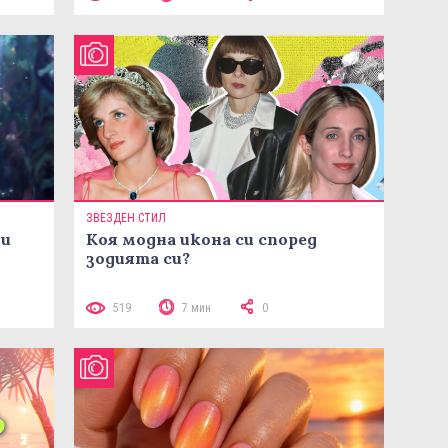
ЗВЕЗДЕН СТИЛ
ни
Коя модна икона си според
зодията си?
519
7 мин
0