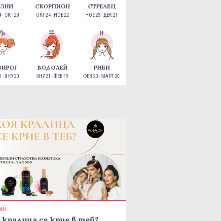
ЕЗНИ
СКОРПИОН
СТРЕЛЕЦ
 - ОКТ 23
ОКТ 24 - НОЕ 22
НОЕ 23 - ДЕК 21
ЗИРОГ
ВОДОЛЕЙ
РИБИ
 - ЯНУ 20
ЯНУ 21 - ФЕВ 19
ФЕВ 20 - МАРТ 20
ОВЕ
 кралица се крие в теб?