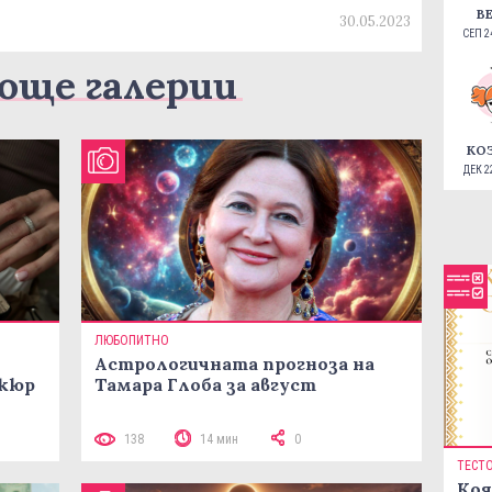
В
30.05.2023
СЕП 24
още галерии
КО
ДЕК 22
ЛЮБОПИТНО
Астрологичната прогноза на
икюр
Тамара Глоба за август
138
14 мин
0
ТЕСТ
Коя