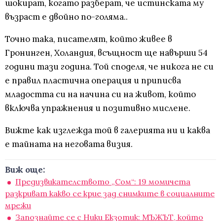
шокират, когато разберат, че истинската му
възраст е двойно по-голяма..
Точно така, писателят, който живее в
Гронинген, Холандия, всъщност ще навърши 54
години тази година. Той споделя, че никога не си
е правил пластична операция и приписва
младостта си на начина си на живот, който
включва упражнения и позитивно мислене.
Вижте как изглежда той в галерията ни и каква
е тайната на неговата визия.
Виж още:
Предизвикателството „Сом“: 19 момичета
разкриват какво се крие зад снимките в социалните
мрежи
Запознайте се с Ники Екзотик: МЪЖЪТ, който