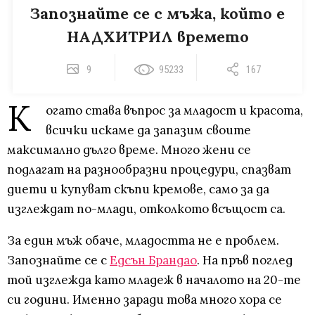
Запознайте се с мъжа, който е
НАДХИТРИЛ времето
9
95233
167
К
огато става въпрос за младост и красота,
всички искаме да запазим своите
максимално дълго време. Много жени се
подлагат на разнообразни процедури, спазват
диети и купуват скъпи кремове, само за да
изглеждат по-млади, отколкото всъщост са.
За един мъж обаче, младостта не е проблем.
Запознайте се с
Едсън Брандао
. На пръв поглед
той изглежда като младеж в началото на 20-те
си години. Именно заради това много хора се