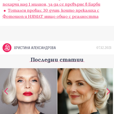
похарчи над 1 милион, за да се превърне в Барби
Тотален провал: 30 души, които прекалиха с
Фотошоп и НЯМАТ нищо общо с реалността
07.12.2021
ХРИСТИНА АЛЕКСАНДРОВА
Последни статии