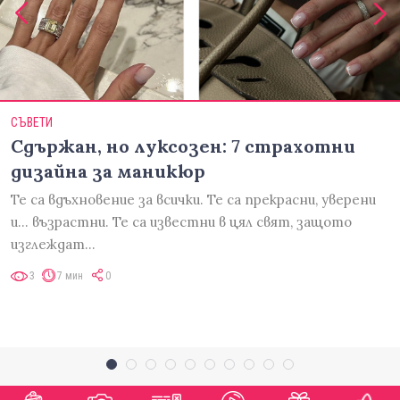
СЪВЕТИ
Сдържан, но луксозен: 7 страхотни
дизайна за маникюр
Те са вдъхновение за всички. Те са прекрасни, уверени
и... възрастни. Те са известни в цял свят, защото
изглеждат…
3
7 мин
0