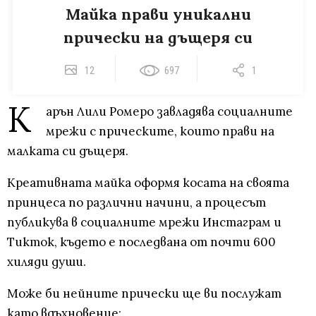
Майка прави уникални
прически на дъщеря си
12
697
1
К
арън Лили Ромеро завладява социалните
мрежи с прическите, които прави на
малката си дъщеря.
Креативната майка оформя косата на своята
принцеса по различни начини, а процесът
публикува в социалните мрежи Инстаграм и
Тикток, където е последвана от почти 600
хиляди души.
Може би нейните прически ще ви послужат
като вдъхновение: