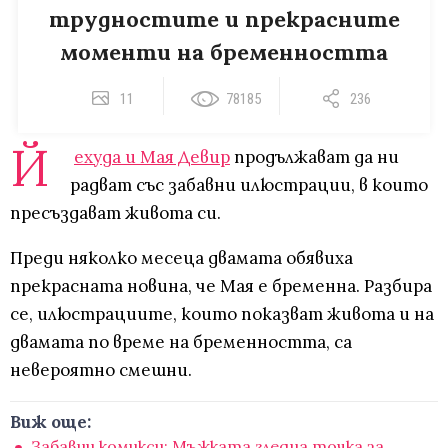
трудностите и прекрасните
моменти на бременността
11
78185
236
Й
ехуда и Мая Девир
продължават да ни
радват със забавни илюстрации, в които
пресъздават живота си.
Преди няколко месеца двамата обявиха
прекрасната новина, че Мая е бременна. Разбира
се, илюстрациите, които показват живота и на
двамата по време на бременността, са
невероятно смешни.
Виж още:
Забавни комикси: Мъжката гледна точка за