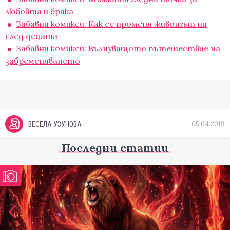
любовта и брака
Забавни комикси: Как се променя животът ни
след децата
Забавни комикси: Вълнуващото пътешествие на
забременяването
05.04.2019
ВЕСЕЛА УЗУНОВА
Последни статии