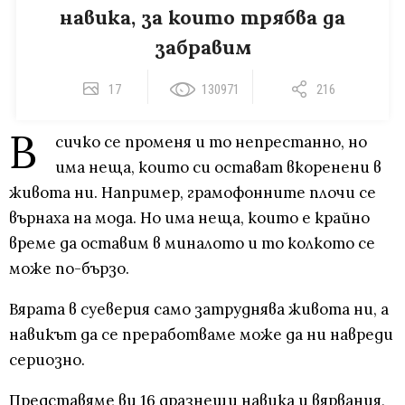
навика, за които трябва да
забравим
17
130971
216
В
сичко се променя и то непрестанно, но
има неща, които си остават вкоренени в
живота ни. Например, грамофонните плочи се
върнаха на мода. Но има неща, които е крайно
време да оставим в миналото и то колкото се
може по-бързо.
Вярата в суеверия само затруднява живота ни, а
навикът да се преработваме може да ни навреди
сериозно.
Представяме ви 16 дразнещи навика и вярвания,