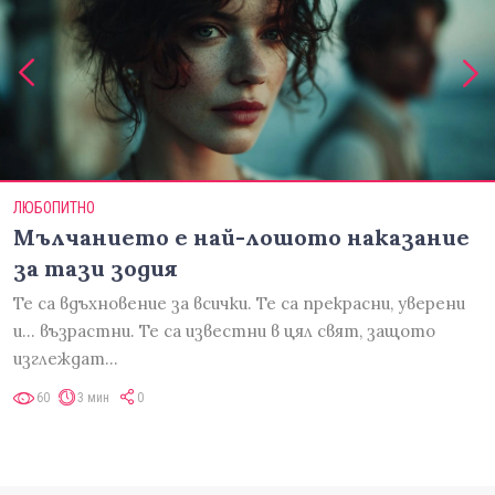
ЛЮБОПИТНО
Мълчанието е най-лошото наказание
за тази зодия
Те са вдъхновение за всички. Те са прекрасни, уверени
и... възрастни. Те са известни в цял свят, защото
изглеждат…
60
3 мин
0